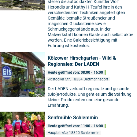
stellen die autodidakten Künstler Wolf
Herondis und Kathy H-Teufel ihre in den
verschiedensten Techniken angefertigten
Gemälde, bemalte Straußeneier und
magischen Glückssteine sowie
Schmuckgegenstände aus. In der
Malwerkstatt können Gäste auch selbst aktiv
werden. Eine Galeriebesichtigung mit
Führung ist kostenlos.
Kölzower Hirschgarten - Wild &
Regionales: Der LADEN
Heute geöffnet von: 08:00 - 16:00
Rostocker Str., 18334 Dettmannsdorf
Der LADEN verkauft regionale und gesunde
(Bio-)Produkte. Uns geht es um die Stärkung
kleiner Produzenten und eine gesunde
Ernährung.
Senfmühle Schlemmin
Heute geöffnet von: 11:00 - 16:00
Hauptstraße, 18320 Schlemmin