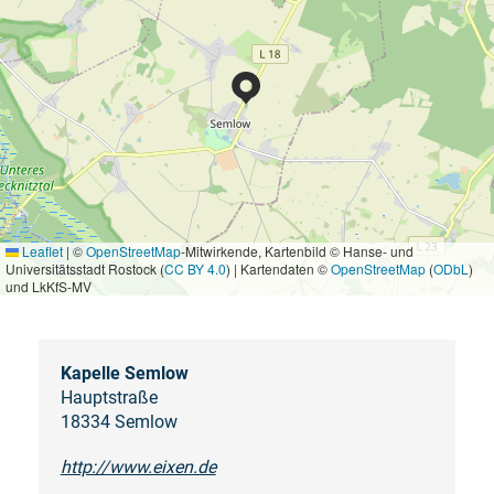
Leaflet
|
©
OpenStreetMap
-Mitwirkende, Kartenbild © Hanse- und
Universitätsstadt Rostock (
CC BY 4.0
) | Kartendaten ©
OpenStreetMap
(
ODbL
)
und LkKfS-MV
Kapelle Semlow
Hauptstraße
18334 Semlow
http://www.eixen.de