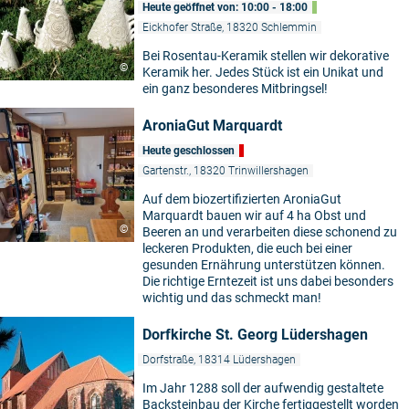
Heute geöffnet von: 10:00 - 18:00
Eickhofer Straße, 18320 Schlemmin
Bei Rosentau-Keramik stellen wir dekorative
©
Keramik her. Jedes Stück ist ein Unikat und
ein ganz besonderes Mitbringsel!
AroniaGut Marquardt
Heute geschlossen
Gartenstr., 18320 Trinwillershagen
Auf dem biozertifizierten AroniaGut
Marquardt bauen wir auf 4 ha Obst und
©
Beeren an und verarbeiten diese schonend zu
leckeren Produkten, die euch bei einer
gesunden Ernährung unterstützen können.
Die richtige Erntezeit ist uns dabei besonders
wichtig und das schmeckt man!
Dorfkirche St. Georg Lüdershagen
Dorfstraße, 18314 Lüdershagen
Im Jahr 1288 soll der aufwendig gestaltete
Backsteinbau der Kirche fertiggestellt worden