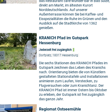
das Restaurant café-wunder-bar in Bad Sülze,
direkt am Markt, im ältesten Kurort
Norddeutschlands. Auf unserer
Außenterrasse können Sie bei Kaffee- und
Eisspezialitäten die Ruhe im Grünen und den
Ausblick auf die Stadtkirche von 1362
genießen.
KRANICH Pfad im Gutspark
Hessenburg
Jederzeit frei zugänglich
Dorfplatz, 18317 Hessenburg
Die sechs Stationen des KRANICH Pfades im
Gutspark zeichnen das Leben des Kranichs
nach. Orientierung bieten die von Künstlern
gestalteten Stationstafeln und Installationen
animieren zum Laufen, Verstecken, zu
Flugversuchen oder zum Kranichtanz. Der
KRANICH Pfad ist immer Ostern bis Oktober
zu erleben, der Gutspark ist frei zugänglich
das ganze Jahr.
Regiomat Ostseemühle