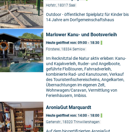
Hofstr., 18317 Saal
Outdoor - öffentlicher Spielplatz für Kinder bis
14 Jahre am Dorfgemeinschaftshaus
Marlower Kanu- und Bootsverleih
Heute geöffnet von: 09:00 - 18:30
Försterei, 18334 Semlow
Im Recknitztal die Natur aktiv erleben: Kanu-
und Kajakverleih, Ruder- und Angelboote,
geführte Floßtouren, Fahrradverleih,
kombinierte Rad- und Kanutouren, Verkauf
des Touristenfischereischeins, Angelkarten,
Übernachtungen im eigenen Zelt,
Wohnwagen/Caravan, Vermittlung von
Ferienhäusern, Imbiss.
AroniaGut Marquardt
Heute geöffnet von: 14:00 - 18:00
Gartenstr., 18320 Trinwillershagen
Auf dem biozertifizierten AroniaGut