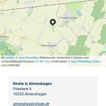
Leaflet
|
©
OpenStreetMap
-Mitwirkende, Kartenbild © Hanse- und
Universitätsstadt Rostock (
CC BY 4.0
) | Kartendaten ©
OpenStreetMap
(
ODbL
)
und LkKfS-MV
Kirche in Ahrenshagen
Priesterei 6
18320 Ahrenshagen
ahrenshagen@pek.de