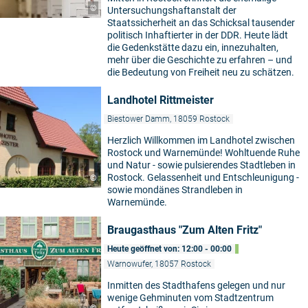
©
Untersuchungshaftanstalt der
Staatssicherheit an das Schicksal tausender
politisch Inhaftierter in der DDR. Heute lädt
die Gedenkstätte dazu ein, innezuhalten,
mehr über die Geschichte zu erfahren – und
die Bedeutung von Freiheit neu zu schätzen.
Landhotel Rittmeister
Biestower Damm, 18059 Rostock
Herzlich Willkommen im Landhotel zwischen
Rostock und Warnemünde! Wohltuende Ruhe
und Natur - sowie pulsierendes Stadtleben in
Rostock. Gelassenheit und Entschleunigung -
©
sowie mondänes Strandleben in
Warnemünde.
Braugasthaus "Zum Alten Fritz"
Heute geöffnet von: 12:00 - 00:00
Warnowufer, 18057 Rostock
Inmitten des Stadthafens gelegen und nur
wenige Gehminuten vom Stadtzentrum