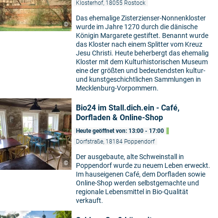
Klosterhof, 18055 Rostock
Das ehemalige Zisterzienser-Nonnenkloster
©
wurde im Jahre 1270 durch die dänische
Königin Margarete gestiftet. Benannt wurde
das Kloster nach einem Splitter vom Kreuz
Jesu Christi. Heute beherbergt das ehemalig
Kloster mit dem Kulturhistorischen Museum
eine der größten und bedeutendsten kultur-
und kunstgeschichtlichen Sammlungen in
Mecklenburg-Vorpommern.
Bio24 im Stall.dich.ein - Café,
Dorfladen & Online-Shop
Heute geöffnet von: 13:00 - 17:00
Dorfstraße, 18184 Poppendorf
Der ausgebaute, alte Schweinstall in
©
Poppendorf wurde zu neuem Leben erweckt.
Im hauseigenen Café, dem Dorfladen sowie
Online-Shop werden selbstgemachte und
regionale Lebensmittel in Bio-Qualität
verkauft.