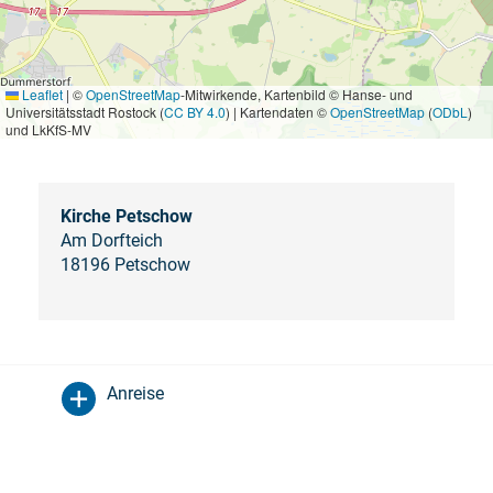
Leaflet
|
©
OpenStreetMap
-Mitwirkende, Kartenbild © Hanse- und
Universitätsstadt Rostock (
CC BY 4.0
) | Kartendaten ©
OpenStreetMap
(
ODbL
)
und LkKfS-MV
Kirche Petschow
Am Dorfteich
18196 Petschow
Anreise