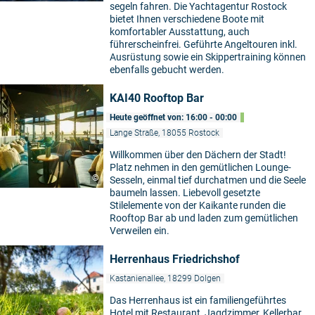
segeln fahren. Die Yachtagentur Rostock
bietet Ihnen verschiedene Boote mit
komfortabler Ausstattung, auch
führerscheinfrei. Geführte Angeltouren inkl.
Ausrüstung sowie ein Skippertraining können
ebenfalls gebucht werden.
KAI40 Rooftop Bar
Heute geöffnet von: 16:00 - 00:00
Lange Straße, 18055 Rostock
Willkommen über den Dächern der Stadt!
Platz nehmen in den gemütlichen Lounge-
©
Sesseln, einmal tief durchatmen und die Seele
baumeln lassen. Liebevoll gesetzte
Stilelemente von der Kaikante runden die
Rooftop Bar ab und laden zum gemütlichen
Verweilen ein.
Herrenhaus Friedrichshof
Kastanienallee, 18299 Dolgen
Das Herrenhaus ist ein familiengeführtes
Hotel mit Restaurant, Jagdzimmer, Kellerbar