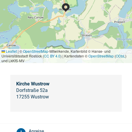
Leaflet
|
©
OpenStreetMap
-Mitwirkende, Kartenbild © Hanse- und
Universitätsstadt Rostock (
CC BY 4.0
) | Kartendaten ©
OpenStreetMap
(
ODbL
)
und LkKfS-MV
Kirche Wustrow
Dorfstraße 52a
17255 Wustrow
Anreise