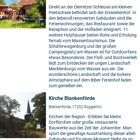
Direkt an der Diemitzer Schleuse am kleinen
Peetschsee befindet sich der Dreiseitenhof. In
den liebevoll renovierten Gebäuden sind die
Ferienwohnungen, das Restaurant sowie die
©
Rezeption und der Hofladen integriert. 11
weitere Holzhäuser bieten Ruhe und Erholung
fernab vom Massentourismus. Die
Schäferwagenburg und der großen
Campingplatz am Wasser ist für Outdoorfans
etwas Besonderes. Der Floß- und Bootsverleih
lädt zum Entdecken der urigen Landschaft
Mecklenburgs vom Wasser aus ein. Die
wunderschöne Landschaft und die lockere
Atmosphäre auf dem Biber Ferienhof laden
zum genießen ein.
Kirche Blankenförde
Blankenförde, 17252 Roggentin
Kirchen der Region - Erleben Sie kleine
Dorfkirchen oder große, restaurierte
Bauwerke aus der Zeit der Johanniter. Man
spürt die gewaltige Ausstrahlung dieser alten
Gebäude und für einen Moment bleibt da so