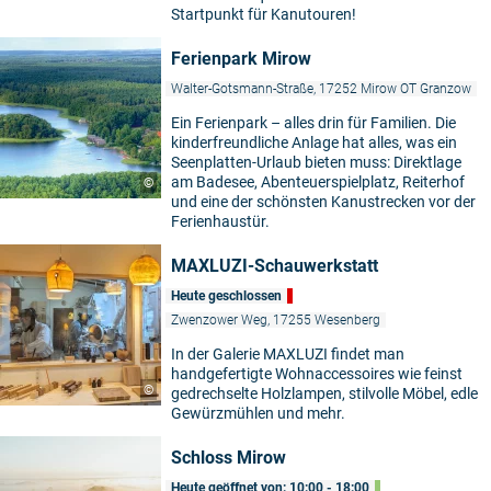
Startpunkt für Kanutouren!
Ferienpark Mirow
Walter-Gotsmann-Straße, 17252 Mirow OT Granzow
Ein Ferienpark – alles drin für Familien. Die
kinderfreundliche Anlage hat alles, was ein
Seenplatten-Urlaub bieten muss: Direktlage
am Badesee, Abenteuerspielplatz, Reiterhof
©
und eine der schönsten Kanustrecken vor der
Ferienhaustür.
MAXLUZI-Schauwerkstatt
Heute geschlossen
Zwenzower Weg, 17255 Wesenberg
In der Galerie MAXLUZI findet man
handgefertigte Wohnaccessoires wie feinst
©
gedrechselte Holzlampen, stilvolle Möbel, edle
Gewürzmühlen und mehr.
Schloss Mirow
Heute geöffnet von: 10:00 - 18:00