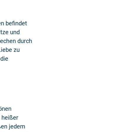
n befindet
ätze und
techen durch
Liebe zu
die
hönen
 heißer
ßen jedem