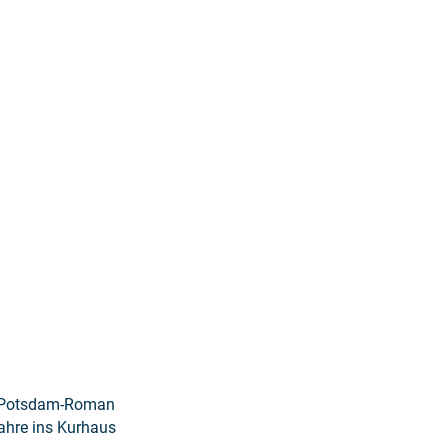
Weiterlesen: "Skizze eines Sommers"
s Potsdam-Roman
ahre ins Kurhaus