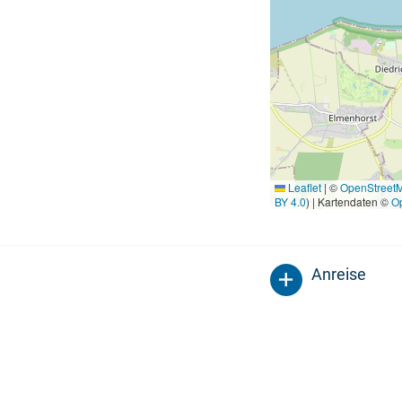
Leaflet
|
©
OpenStreet
BY 4.0
) | Kartendaten ©
O
Anreise