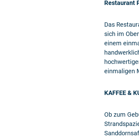
Restaurant
Das Restaura
sich im Obe
einem einma
handwerklich
hochwertige
einmaligen 
KAFFEE & K
Ob zum Gebu
Strandspazie
Sanddornsaf