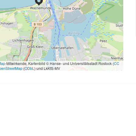
Map
-Mitwirkende, Kartenbild © Hanse- und Universitätsstadt Rostock (
CC
penStreetMap
(
ODbL
) und LkKfS-MV