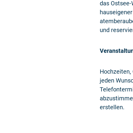
das Ostsee-
hauseigener
atemberauben
und reservie
Veranstaltu
Hochzeiten,
jeden Wunsch
Telefontermi
abzustimmen
erstellen.