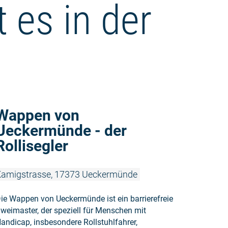
 es in der
Weiterlesen
Wappen von
Ueckermünde - der
Rollisegler
amigstrasse, 17373 Ueckermünde
ie Wappen von Ueckermünde ist ein barrierefreie
weimaster, der speziell für Menschen mit
andicap, insbesondere Rollstuhlfahrer,