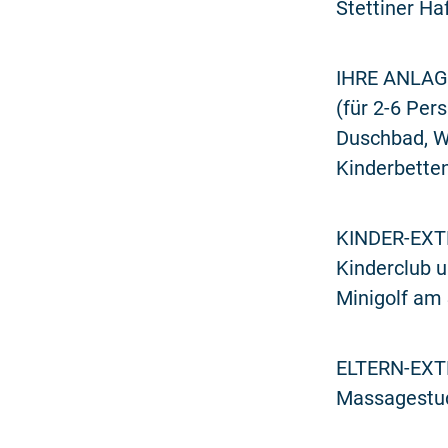
Stettiner Ha
IHRE ANLAGE
(für 2-6 Pe
Duschbad, W
Kinderbetten
KINDER-EXTRA
Kinderclub 
Minigolf am 
ELTERN-EXTR
Massagestudi