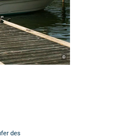
©
fer des