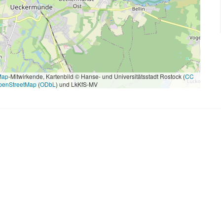
Map
-Mitwirkende, Kartenbild © Hanse- und Universitätsstadt Rostock (
CC
penStreetMap
(
ODbL
) und LkKfS-MV