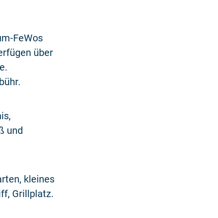
Raum-FeWos
erfügen über
e.
bühr.
is,
ß und
ten, kleines
, Grillplatz.