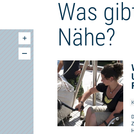
Was gibt
Nähe?
K
D
©
Z
H