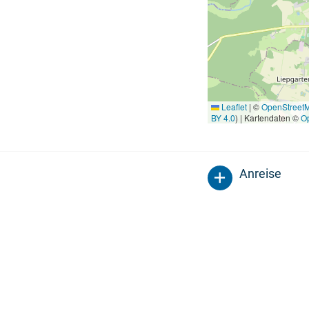
Leaflet
|
©
OpenStreet
BY 4.0
) | Kartendaten ©
O
Anreise