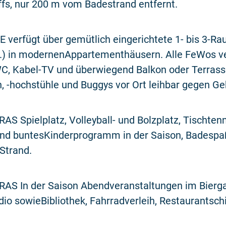
ffs, nur 200 m vom Badestrand entfernt.
 verfügt über gemütlich eingerichtete 1- bis 3-
rs.) in modernenAppartementhäusern. Alle FeWos v
C, Kabel-TV und überwiegend Balkon oder Terrass
, -hochstühle und Buggys vor Ort leihbar gegen Ge
S Spielplatz, Volleyball- und Bolzplatz, Tischtenn
und buntesKinderprogramm in der Saison, Badespa
Strand.
AS In der Saison Abendveranstaltungen im Biergar
o sowieBibliothek, Fahrradverleih, Restaurantschiff