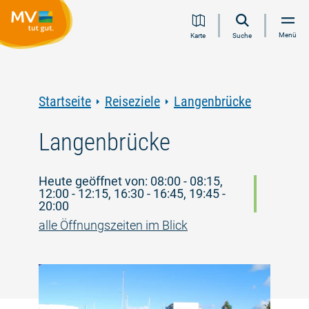
Zum
Zur
Zur
Zum
Menü
Karte
Suche
Inhalt
Navigation
Volltextsuche
Footer
springen
springen
springen
springen
Startseite
Reiseziele
Langenbrücke
Langenbrücke
Heute geöffnet von: 08:00 - 08:15,
12:00 - 12:15, 16:30 - 16:45, 19:45 -
20:00
alle Öffnungszeiten im Blick