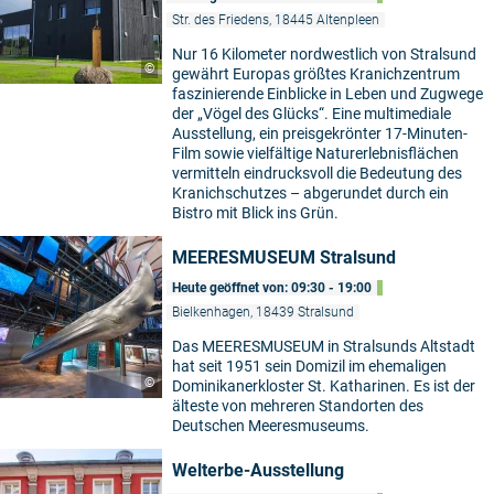
Str. des Friedens, 18445 Altenpleen
Nur 16 Kilometer nordwestlich von Stralsund
©
gewährt Europas größtes Kranichzentrum
faszinierende Einblicke in Leben und Zugwege
der „Vögel des Glücks“. Eine multimediale
Ausstellung, ein preisgekrönter 17-Minuten-
Film sowie vielfältige Naturerlebnisflächen
vermitteln eindrucksvoll die Bedeutung des
Kranichschutzes – abgerundet durch ein
Bistro mit Blick ins Grün.
MEERESMUSEUM Stralsund
Heute geöffnet von: 09:30 - 19:00
Bielkenhagen, 18439 Stralsund
Das MEERESMUSEUM in Stralsunds Altstadt
hat seit 1951 sein Domizil im ehemaligen
©
Dominikanerkloster St. Katharinen. Es ist der
älteste von mehreren Standorten des
Deutschen Meeresmuseums.
Welterbe-Ausstellung