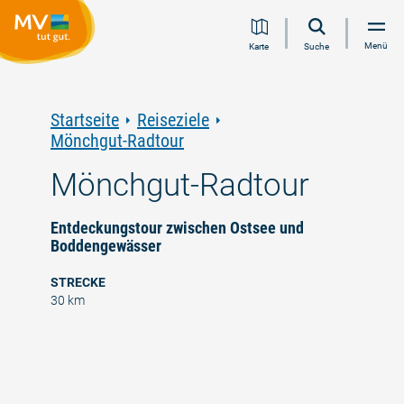
Zum
Zur
Zur
Zum
Menü
Karte
Suche
Inhalt
Navigation
Volltextsuche
Footer
springen
springen
springen
springen
Startseite
Reiseziele
Mönchgut-Radtour
Mönchgut-Radtour
Entdeckungstour zwischen Ostsee und
Boddengewässer
STRECKE
30 km
©