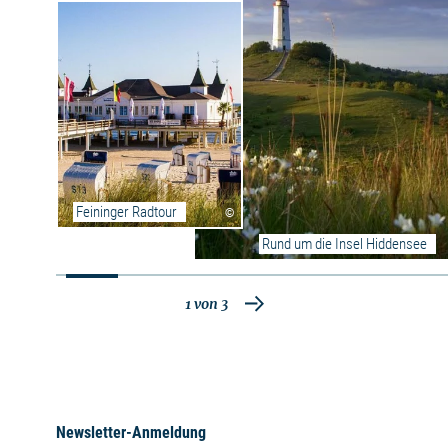
traditionellen Schulstunde teilzunehmen.
Wieder in Göhren bringt der „Rasende Roland“
Radfahrer zurück nach Putbus. In einem
speziell dafür vorgesehenen Waggon dürfen die
Räder mitgeführt werden.
Feininger Radtour
©
Rund um die Insel Hiddensee
1
von
3
Newsletter-Anmeldung