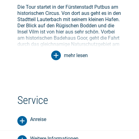
Die Tour startet in der Fürstenstadt Putbus am
historischen Circus. Von dort aus geht es in den
Stadtteil Lauterbach mit seinem kleinen Hafen.
Der Blick auf den Rügischen Bodden und die
Insel Vilm ist von hier aus sehr schön. Vorbei
am historischen Badehaus Goor, geht die Fahrt
durch das gleichnamige Naturschutzgebiet am
Bodden entlang Richtung Groß Stresow.
mehr lesen
Malerische Ausblicke und kleine Badestellen
laden zu kurzen Pausen ein. Von hier führt die
Tour durch den Wald weiter Richtung Lancken-
Granitz und Seedorf. Auf diesem Routenstück
werden viele prähistorische Großsteingräber
passiert. Weiter geht es über einen gut sanierten
Service
Plattenweg nach Seedorf mit seinem schönen
Seglerhafen. Hier gibt es frischen Räucherfisch
für hungrige Radfahrer. Anschließend wird eine
Anreise
Holzbrücke passiert, die Räder sollten hier
geschoben werden. Die Tour führt dann nach
rechts, kurze Zeit später wieder nach links, wo
Weitere Informationen