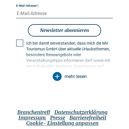
E-Mail-Adresse
*
Newsletter abonnieren
Ich bin damit einverstanden, dass mich die MV
Tourismus GmbH über aktuelle Urlaubsthemen,
besondere Reiseangebote oder
Veranstaltungstipps informieren darf sowie mit
der individuellen Messung, Speicherung und
Auswertung von Öffnungs- und Klickraten in
mehr lesen
Empfängerprofilen zu Zwecken der Gestaltung
künftiger Newsletter. Meine Daten werden
ausschließlich zu diesem Zweck genutzt.
Insbesondere erfolgt keine Weitergabe an
unbefugte Dritte. Mir ist bekannt, dass ich meine
Einwilligung jederzeit mit Wirkung für die Zukunft
Branchentreff
Datenschutzerklärung
widerrufen kann. Dies kann ich über einen
Impressum
Presse
Barrierefreiheit
Abmeldelink im jeweiligen Newsletter tun oder
Cookie- Einstellung anpassen
über die im Impressum genannten