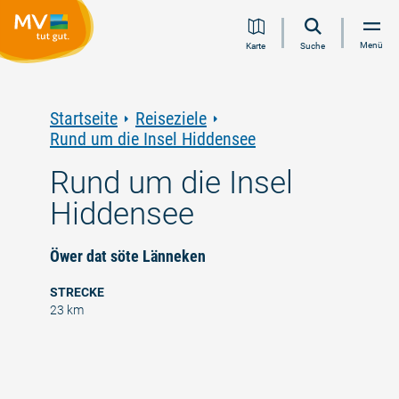
Zum
Zur
Zur
Zum
Menü
Karte
Suche
Inhalt
Navigation
Volltextsuche
Footer
springen
springen
springen
springen
Startseite
Reiseziele
Rund um die Insel Hiddensee
Rund um die Insel
Hiddensee
Öwer dat söte Länneken
STRECKE
23 km
©