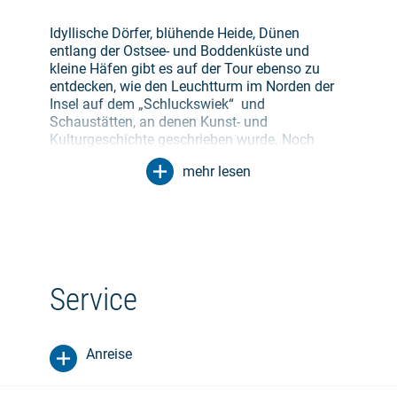
Idyllische Dörfer, blühende Heide, Dünen
entlang der Ostsee- und Boddenküste und
kleine Häfen gibt es auf der Tour ebenso zu
entdecken, wie den Leuchtturm im Norden der
Insel auf dem „Schluckswiek“ und
Schaustätten, an denen Kunst- und
Kulturgeschichte geschrieben wurde. Noch
immer ist Hiddensee Refugium und
mehr lesen
Schaffensstätte für viele Kunst- und
Kulturschaffende. Einst zog es Asta Nielsen
und Gerhart Hauptmann stetig auf das söte
Länneken, das süsse Ländchen, um in Ruhe
und Abgeschiedenheit ihrer Leidenschaft
nachzugehen oder sich eben davon zu erholen.
Entlang der Strecke gibt es zu den beiden
Service
Künstlern Ausstellungen und Informationen zu
entdecken.
In ihrer Ursprünglichkeit bietet die Insel
landschaftliche und natürliche Vielfalt. Man
Anreise
lebt, fühlt und atmet Natur. Naturliebhaber
kommen mit den schroffen Steilküsten und