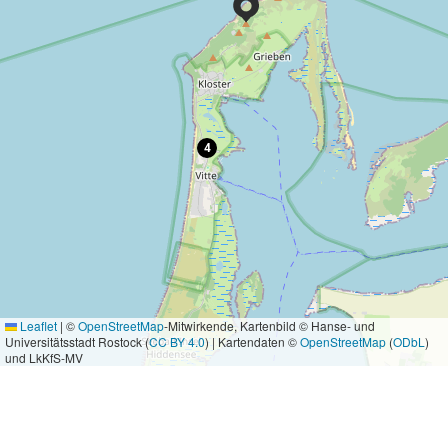
4
Leaflet
|
©
OpenStreetMap
-Mitwirkende, Kartenbild © Hanse- und
Universitätsstadt Rostock (
CC BY 4.0
) | Kartendaten ©
OpenStreetMap
(
ODbL
)
und LkKfS-MV