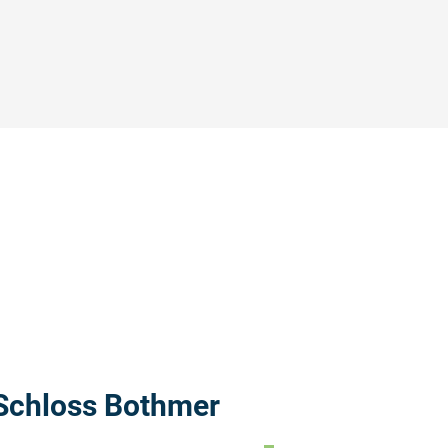
©
Weiterlese
Schloss Bothmer