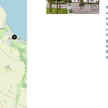
W
©
s
I
S
v
f
2
g
M
B
d