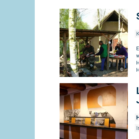
E
w
H
©
H
H
I