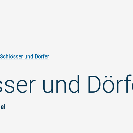
Zum
Zur
Zur
Zum
Inhalt
Navigation
Volltextsuche
Footer
springen
springen
springen
springen
Schlösser und Dörfer
ser und Dörf
kel