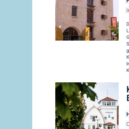
H
I
D
L
©
G
S
g
K
I
K
H
O