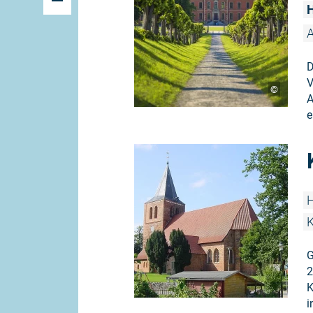
H
A
D
V
©
A
e
H
K
G
2
K
i