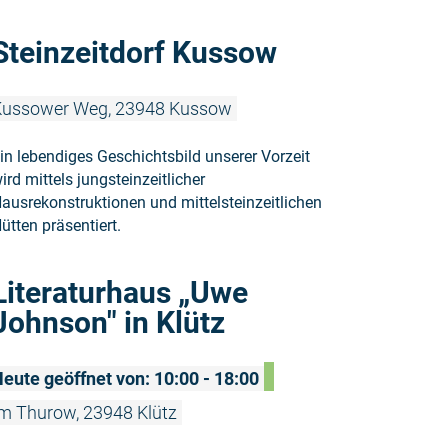
Weiterlesen
Steinzeitdorf Kussow
Kussower Weg, 23948 Kussow
in lebendiges Geschichtsbild unserer Vorzeit
ird mittels jungsteinzeitlicher
ausrekonstruktionen und mittelsteinzeitlichen
ütten präsentiert.
Weiterlesen
Literaturhaus „Uwe
Johnson" in Klütz
eute geöffnet von: 10:00 - 18:00
m Thurow, 23948 Klütz