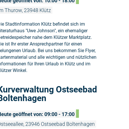
eute geöffnet von: 10:00 - 18:00
m Thurow, 23948 Klütz
ie Stadtinformation Klütz befindet sich im
iteraturhaus "Uwe Johnson", ein ehemaliger
etreidespeicher nahe dem Klützer Marktplatz.
ie ist Ihr erster Ansprechpartner für einen
elungenen Urlaub. Bei uns bekommen Sie Flyer,
artenmaterial und alle wichtigen und nützlichen
nformationen für Ihren Urlaub in Klütz und im
lützer Winkel.
Weiterlese
Kurverwaltung Ostseebad
Boltenhagen
eute geöffnet von: 09:00 - 17:00
stseeallee, 23946 Ostseebad Boltenhagen