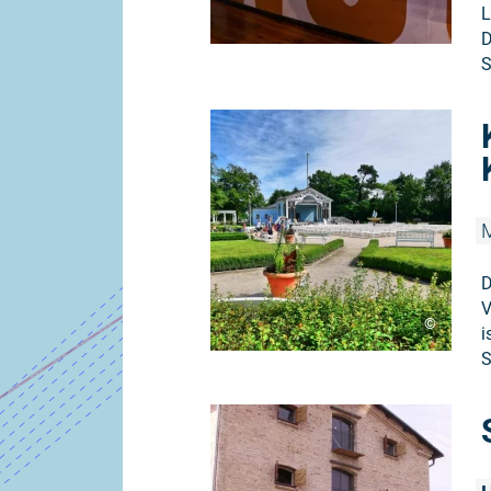
L
D
S
M
D
V
©
i
S