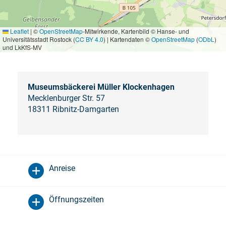
Leaflet
|
©
OpenStreetMap
-Mitwirkende, Kartenbild © Hanse- und
Universitätsstadt Rostock (
CC BY 4.0
) | Kartendaten ©
OpenStreetMap
(
ODbL
)
und LkKfS-MV
Museumsbäckerei Müller Klockenhagen
Mecklenburger Str. 57
18311 Ribnitz-Damgarten
Anreise
Öffnungszeiten