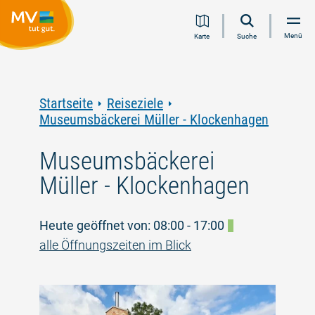
Zum
Zur
Zur
Zum
Menü
Karte
Suche
Inhalt
Navigation
Volltextsuche
Footer
springen
springen
springen
springen
Startseite
Reiseziele
Museumsbäckerei Müller - Klockenhagen
Museumsbäckerei
Müller - Klockenhagen
Heute geöffnet von: 08:00 - 17:00
alle Öffnungszeiten im Blick