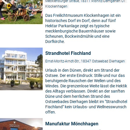
Mecklenburger Straße, 18311 Ribnitz-Damgarten OT
Klockenhagen
Das Freilichtmuseum Klockenhagen ist ein
historisches Dorf im Dorf, denn auf fünf
Hektar Parkanlage zeigt es typische
mecklenburgische Bauernhäuser sowie
Scheunen, Bockwindmühle und eine
Dorfkirche.
Strandhotel Fischland
Ernst-Moritz-Arndt-Str., 18347 Ostseebad Dierhagen
Urlaub in den Dünen, direkt am Strand der
Ostsee. Der erste Eindruck: Stille und nur das
beruhigende Rauschen der Wellen und des
Windes. Die grenzenlose Weite lässt die Hektik
©
des Alltags verblassen. Direkt an der sanften
Düne und dem herrlichen Strand des
Ostseebades Dierhagen bleibt im "Strandhotel
Fischland" kein Urlaubs- und Wellnesswunsch
offen.
Manufaktur Mönchhagen