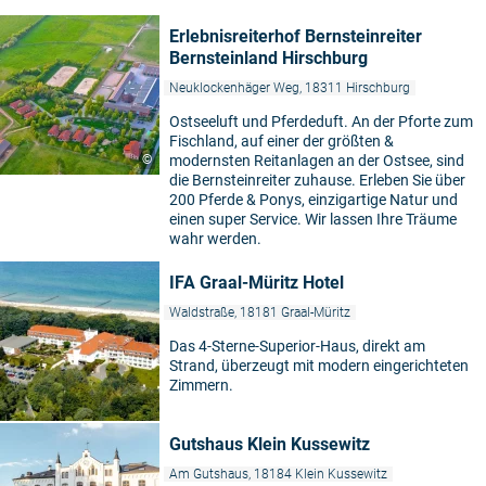
Erlebnisreiterhof Bernsteinreiter
Bernsteinland Hirschburg
Neuklockenhäger Weg, 18311 Hirschburg
Ostseeluft und Pferdeduft. An der Pforte zum
Fischland, auf einer der größten &
©
modernsten Reitanlagen an der Ostsee, sind
die Bernsteinreiter zuhause. Erleben Sie über
200 Pferde & Ponys, einzigartige Natur und
einen super Service. Wir lassen Ihre Träume
wahr werden.
IFA Graal-Müritz Hotel
Waldstraße, 18181 Graal-Müritz
Das 4-Sterne-Superior-Haus, direkt am
Strand, überzeugt mit modern eingerichteten
Zimmern.
Gutshaus Klein Kussewitz
Am Gutshaus, 18184 Klein Kussewitz