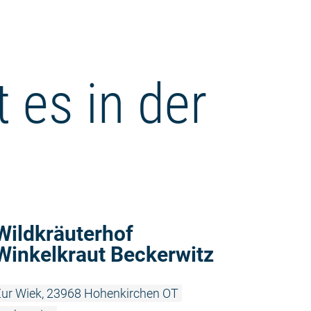
 es in der
Weiterlesen
Wildkräuterhof
Winkelkraut Beckerwitz
ur Wiek, 23968 Hohenkirchen OT