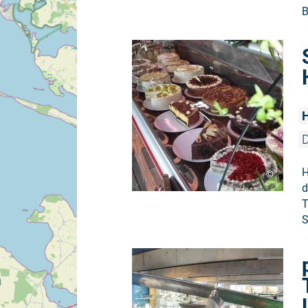
B
H
D
H
©
d
T
S