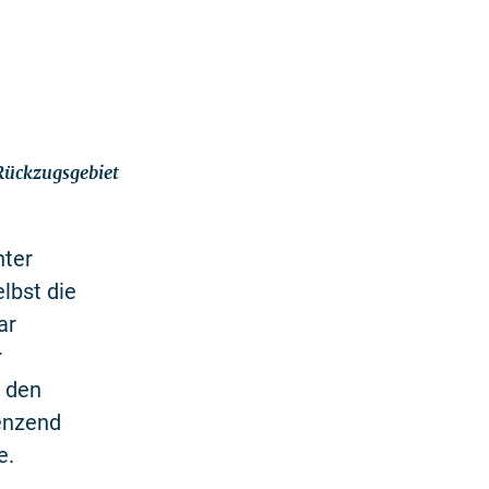
 Rückzugsgebiet
nter
lbst die
ar
r
h den
renzend
e.