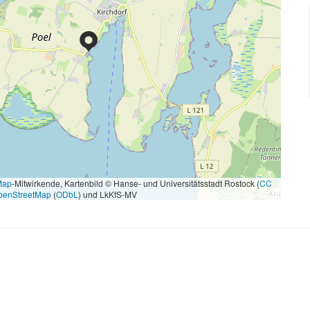
Map
-Mitwirkende, Kartenbild © Hanse- und Universitätsstadt Rostock (
CC
penStreetMap
(
ODbL
) und LkKfS-MV