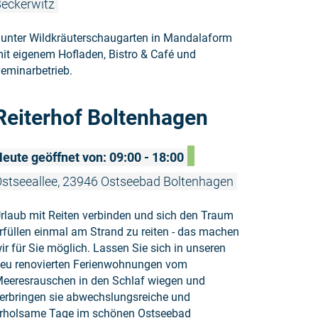
eckerwitz
unter Wildkräuterschaugarten in Mandalaform
it eigenem Hofladen, Bistro & Café und
eminarbetrieb.
Weiterlesen
Reiterhof Boltenhagen
eute geöffnet von: 09:00 - 18:00
stseeallee, 23946 Ostseebad Boltenhagen
rlaub mit Reiten verbinden und sich den Traum
rfüllen einmal am Strand zu reiten - das machen
ir für Sie möglich. Lassen Sie sich in unseren
eu renovierten Ferienwohnungen vom
eeresrauschen in den Schlaf wiegen und
erbringen sie abwechslungsreiche und
rholsame Tage im schönen Ostseebad