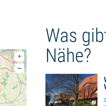
Was gibt
Nähe?
Z