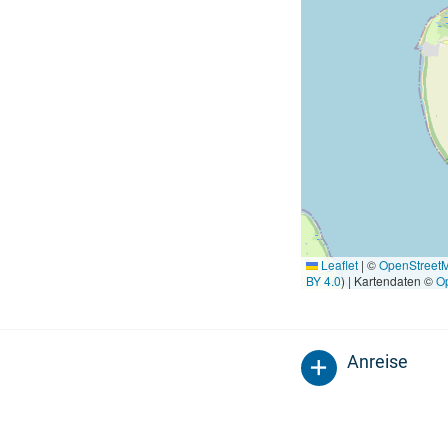
Leaflet
|
©
OpenStreet
BY 4.0
) | Kartendaten ©
O
Anreise