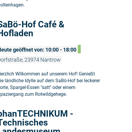
oltenhagen.
Weiterlese
SaBö-Hof Café &
Hofladen
eute geöffnet von: 10:00 - 18:00
orfstraße, 23974 Nantrow
erzlich Wilkommen auf unserem Hof! Genießt
ie ländliche Idylle auf dem SaBö-Hof bei leckerer
orte, Spargel-Essen "satt" oder einem
paziergang zum Rotwildgehege.
Weiterles
phanTECHNIKUM -
Technisches
Landesmuseum