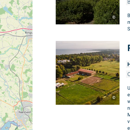
B
B
©
m
S
H
O
U
e
©
w
n
M
v
e