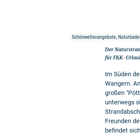
Schönwetterangebote, Naturbades
Der Naturstran
für FKK-Urlau
Im Süden der
Wangern. An
großen "Pött
unterwegs si
Strandabsch
Freunden der
befindet sic