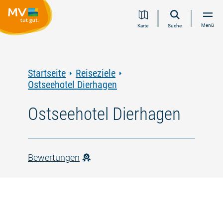
Zum
Zur
Zur
Zum
Menü
Karte
Suche
Inhalt
Navigation
Volltextsuche
Footer
springen
springen
springen
springen
Startseite
Reiseziele
Ostseehotel Dierhagen
Ostseehotel Dierhagen
Bewertungen