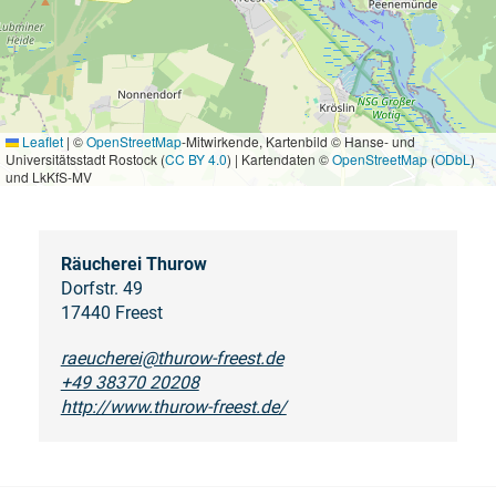
Leaflet
|
©
OpenStreetMap
-Mitwirkende, Kartenbild © Hanse- und
Universitätsstadt Rostock (
CC BY 4.0
) | Kartendaten ©
OpenStreetMap
(
ODbL
)
und LkKfS-MV
Räucherei Thurow
Dorfstr. 49
17440 Freest
raeucherei@thurow-freest.de
+49 38370 20208
http://www.thurow-freest.de/