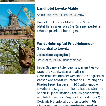
Landhotel Lewitz-Mühle
An der Lewitz Mühle, 19079 Banzkow
Unser Hotel Lewitz Mühle nahe Schwerin
bietet Ihnen alles, was Sie für einen perfekten
Erholungs-Urlaub benötigen.
©
Walderlebnispfad Friedrichsmoor -
Sagenhafte Lewitz
Jederzeit frei zugänglich
Schloßallee, 19306 Friedrichsmoor
In der Sagenwelt der Lewitz wimmelt es vor
Drachen, Fabelwesen und allerlei
Geheimnissen aus der Geschichte der größten
Wiesenlandschaft Deutschlands. Entlang des
Pfades liegen insgesamt 16 Stationen, die
jeweils eine Sage zum Thema haben. Künstler
haben zu jeder Station Statuen geschaffen,
auf Tafeln kann die Sage gelesen oder per QR
Code als Hörspiel abgerufen werden. Für
Kinder gibt es Entdeckeraufgaben und es