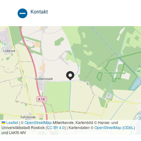
Kontakt
Leaflet
|
©
OpenStreetMap
-Mitwirkende, Kartenbild © Hanse- und
Universitätsstadt Rostock (
CC BY 4.0
) | Kartendaten ©
OpenStreetMap
(
ODbL
)
und LkKfS-MV