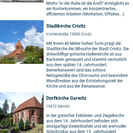
Motto "In der Ruhe ist die Kraft" ermöglicht es
ein Runterkommen, ein konzentriertes,
effizientes Arbeiten (Workation, Offsites...).
Stadtkirche Crivitz
Kirchenstraße, 19089 Crivitz
Mit ihrem 40 Meter hohen Turm prägt die
Stadtkirche die Silhoutte der Stadt Crivitz. Die
dreischiffige gotische Hallenkirche ist aus
Backstein gemauert und stammt vermutlich
©
aus dem späten 14. Jahrhundert.
Bemerkenswert sind das schöne
Netzgewölbe des Chorraums und besondere
Wandfresken aus der Entstehungszeit der
Kirche und aus der Renaissance.
Dorfkirche Garwitz
19372 Garwitz
In der gotischer Feldstein- und Ziegelkirche
aus dem 14. Jahrhundert befinden sich
einzigartige Gedenktafeln und ein wertvoller
Schnitzaltar aus dem 15. Jahrhundert.
©