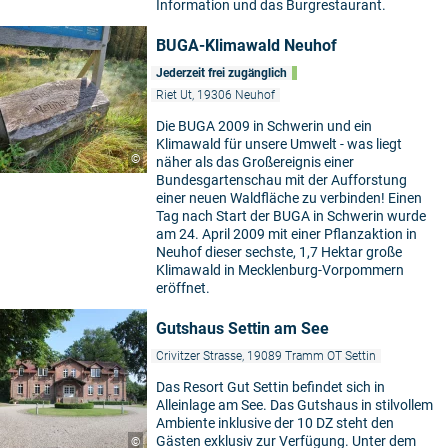
Information und das Burgrestaurant.
BUGA-Klimawald Neuhof
Jederzeit frei zugänglich
Riet Ut, 19306 Neuhof
Die BUGA 2009 in Schwerin und ein
Klimawald für unsere Umwelt - was liegt
©
näher als das Großereignis einer
Bundesgartenschau mit der Aufforstung
einer neuen Waldfläche zu verbinden! Einen
Tag nach Start der BUGA in Schwerin wurde
am 24. April 2009 mit einer Pflanzaktion in
Neuhof dieser sechste, 1,7 Hektar große
Klimawald in Mecklenburg-Vorpommern
eröffnet.
Gutshaus Settin am See
Crivitzer Strasse, 19089 Tramm OT Settin
Das Resort Gut Settin befindet sich in
Alleinlage am See. Das Gutshaus in stilvollem
Ambiente inklusive der 10 DZ steht den
Gästen exklusiv zur Verfügung. Unter dem
©