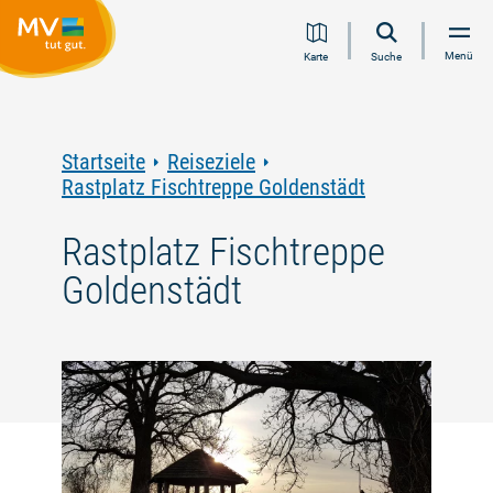
Zum
Zur
Zur
Zum
Menü
Karte
Suche
Inhalt
Navigation
Volltextsuche
Footer
springen
springen
springen
springen
Startseite
Reiseziele
Rastplatz Fischtreppe Goldenstädt
Rastplatz Fischtreppe
Goldenstädt