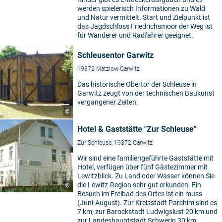
werden spielerisch Informationen zu Wald
und Natur vermittelt. Start und Zielpunkt ist
das Jagdschloss Friedrichsmoor der Weg ist
für Wanderer und Radfahrer geeignet.
Schleusentor Garwitz
19372 Matzlow-Garwitz
Das historische Obertor der Schleuse in
Garwitz zeugt von der technischen Baukunst
vergangener Zeiten.
©
Hotel & Gaststätte "Zur Schleuse"
Zur Schleuse, 19372 Garwitz
Wir sind eine familiengeführte Gaststätte mit
Hotel, verfügen über fünf Gästezimmer mit
Lewitzblick. Zu Land oder Wasser können Sie
die Lewitz-Region sehr gut erkunden. Ein
©
Besuch im Freibad des Ortes ist ein muss
(Juni-August). Zur Kreisstadt Parchim sind es
7 km, zur Barockstadt Ludwigslust 20 km und
zur Landeshauptstadt Schwerin 30 km.