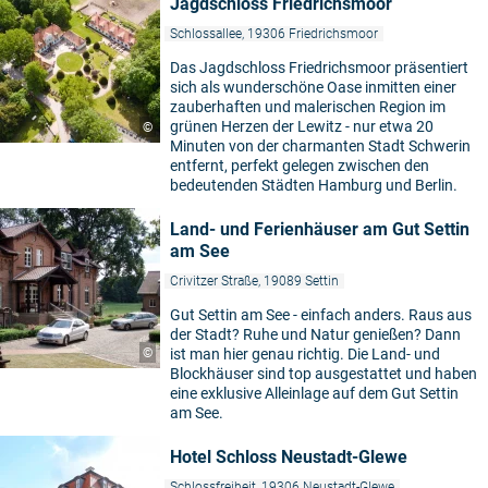
Jagdschloss Friedrichsmoor
Schlossallee, 19306 Friedrichsmoor
Das Jagdschloss Friedrichsmoor präsentiert
sich als wunderschöne Oase inmitten einer
zauberhaften und malerischen Region im
grünen Herzen der Lewitz - nur etwa 20
©
Minuten von der charmanten Stadt Schwerin
entfernt, perfekt gelegen zwischen den
bedeutenden Städten Hamburg und Berlin.
Land- und Ferienhäuser am Gut Settin
am See
Crivitzer Straße, 19089 Settin
Gut Settin am See - einfach anders. Raus aus
der Stadt? Ruhe und Natur genießen? Dann
©
ist man hier genau richtig. Die Land- und
Blockhäuser sind top ausgestattet und haben
eine exklusive Alleinlage auf dem Gut Settin
am See.
Hotel Schloss Neustadt-Glewe
Schlossfreiheit, 19306 Neustadt-Glewe