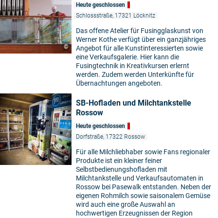
Heute geschlossen
Schlossstraße, 17321 Löcknitz
Das offene Atelier für Fusingglaskunst von
Werner Kothe verfügt über ein ganzjähriges
©
Angebot für alle Kunstinteressierten sowie
eine Verkaufsgalerie. Hier kann die
Fusingtechnik in Kreativkursen erlernt
werden. Zudem werden Unterkünfte für
Übernachtungen angeboten.
SB-Hofladen und Milchtankstelle
Rossow
Heute geschlossen
Dorfstraße, 17322 Rossow
Für alle Milchliebhaber sowie Fans regionaler
©
Produkte ist ein kleiner feiner
Selbstbedienungshofladen mit
Milchtankstelle und Verkaufsautomaten in
Rossow bei Pasewalk entstanden. Neben der
eigenen Rohmilch sowie saisonalem Gemüse
wird auch eine große Auswahl an
hochwertigen Erzeugnissen der Region