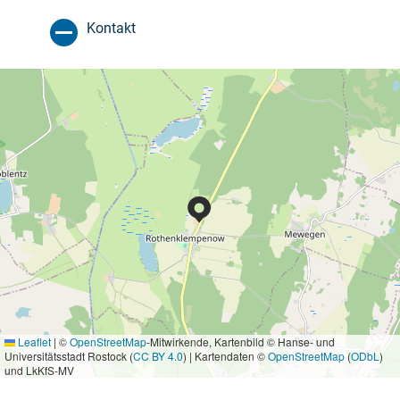
Kontakt
Leaflet
|
©
OpenStreetMap
-Mitwirkende, Kartenbild © Hanse- und
Universitätsstadt Rostock (
CC BY 4.0
) | Kartendaten ©
OpenStreetMap
(
ODbL
)
und LkKfS-MV