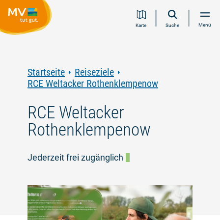
Zum
Zur
Zur
Zum
Menü
Karte
Suche
Inhalt
Navigation
Volltextsuche
Footer
springen
springen
springen
springen
Startseite
Reiseziele
RCE Weltacker Rothenklempenow
RCE Weltacker
Rothenklempenow
Jederzeit frei zugänglich