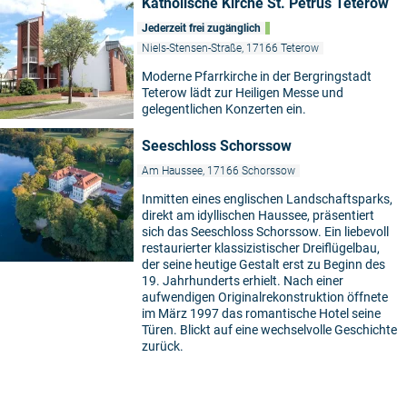
Katholische Kirche St. Petrus Teterow
Jederzeit frei zugänglich
Niels-Stensen-Straße, 17166 Teterow
Moderne Pfarrkirche in der Bergringstadt
Teterow lädt zur Heiligen Messe und
gelegentlichen Konzerten ein.
Seeschloss Schorssow
Am Haussee, 17166 Schorssow
Inmitten eines englischen Landschaftsparks,
direkt am idyllischen Haussee, präsentiert
sich das Seeschloss Schorssow. Ein liebevoll
restaurierter klassizistischer Dreiflügelbau,
der seine heutige Gestalt erst zu Beginn des
19. Jahrhunderts erhielt. Nach einer
aufwendigen Originalrekonstruktion öffnete
im März 1997 das romantische Hotel seine
Türen. Blickt auf eine wechselvolle Geschichte
zurück.
5