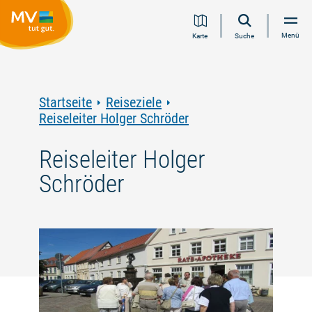
Zum
Zur
Zur
Zum
Menü
Karte
Suche
Inhalt
Navigation
Volltextsuche
Footer
springen
springen
springen
springen
Startseite
Reiseziele
Reiseleiter Holger Schröder
Reiseleiter Holger
Schröder