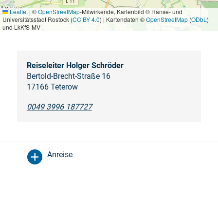
Leaflet
|
©
OpenStreetMap
-Mitwirkende, Kartenbild © Hanse- und
Universitätsstadt Rostock (
CC BY 4.0
) | Kartendaten ©
OpenStreetMap
(
ODbL
)
und LkKfS-MV
Reiseleiter Holger Schröder
Bertold-Brecht-Straße 16
17166 Teterow
0049 3996 187727
Anreise