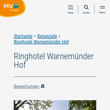
Zum
Zur
Zur
Zum
Menü
Karte
Suche
Inhalt
Navigation
Volltextsuche
Footer
springen
springen
springen
springen
Startseite
Reiseziele
Ringhotel Warnemünder Hof
Ringhotel Warnemünder
Hof
Bewertungen