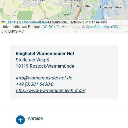
Leaflet
|
©
OpenStreetMap
-Mitwirkende, Kartenbild © Hanse- und
Universitätsstadt Rostock (
CC BY 4.0
) | Kartendaten ©
OpenStreetMap
(
ODbL
)
und LkKfS-MV
Ringhotel Warnemünder Hof
Stolteraer Weg 8
18119 Rostock-Warnemünde
info@warnemuender-hof.de
+49 (0)381 5430-0
http://www.warnemuender-hof.de/
Anreise