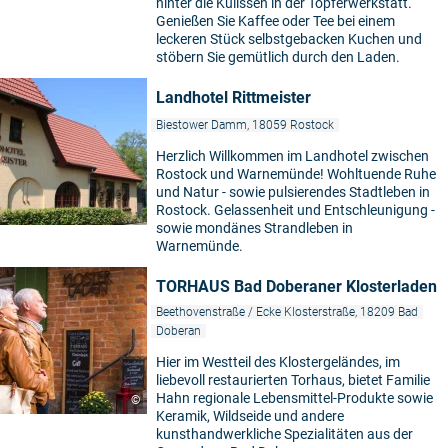
hinter die Kulissen in der Töpferwerkstatt.
Genießen Sie Kaffee oder Tee bei einem
leckeren Stück selbstgebacken Kuchen und
stöbern Sie gemütlich durch den Laden.
Landhotel Rittmeister
Biestower Damm, 18059 Rostock
Herzlich Willkommen im Landhotel zwischen
Rostock und Warnemünde! Wohltuende Ruhe
und Natur - sowie pulsierendes Stadtleben in
Rostock. Gelassenheit und Entschleunigung -
sowie mondänes Strandleben in
Warnemünde.
TORHAUS Bad Doberaner Klosterladen
Beethovenstraße / Ecke Klosterstraße, 18209 Bad
Doberan
Hier im Westteil des Klostergeländes, im
liebevoll restaurierten Torhaus, bietet Familie
Hahn regionale Lebensmittel-Produkte sowie
©
Keramik, Wildseide und andere
kunsthandwerkliche Spezialitäten aus der