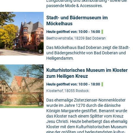
Longboarding und Skimboarding - sowie die
passende Mode & Accessoires.
Stadt- und Bädermuseum im
Möckelhaus
Heute geöffnet von: 10:00 - 16:00
Beethovenstraße, 18209 Bad Doberan
Das Möckelhaus Bad Doberan zeigt die Stadt-
©
und Bädergeschichte von Bad Doberan und
Heiligendamm.
Kulturhistorisches Museum im Kloster
zum Heiligen Kreuz
Heute geöffnet von: 10:00 - 18:00
Klosterhof, 18055 Rostock
Das ehemalige Zisterzienser-Nonnenkloster
©
wurde im Jahre 1270 durch die dänische
Königin Margarete gestiftet. Benannt wurde
das Kloster nach einem Splitter vom Kreuz
Jesu Christi. Heute beherbergt das ehemalig
Kloster mit dem Kulturhistorischen Museum
eine der größten und bedeutendsten kultur-