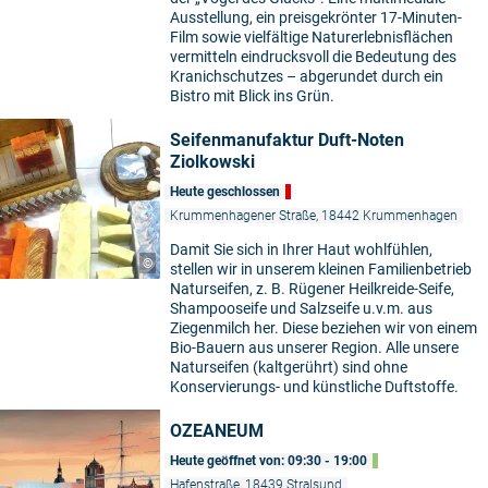
Ausstellung, ein preisgekrönter 17-Minuten-
Film sowie vielfältige Naturerlebnisflächen
vermitteln eindrucksvoll die Bedeutung des
Kranichschutzes – abgerundet durch ein
Bistro mit Blick ins Grün.
Seifenmanufaktur Duft-Noten
Ziolkowski
Heute geschlossen
Krummenhagener Straße, 18442 Krummenhagen
Damit Sie sich in Ihrer Haut wohlfühlen,
©
stellen wir in unserem kleinen Familienbetrieb
Naturseifen, z. B. Rügener Heilkreide-Seife,
Shampooseife und Salzseife u.v.m. aus
Ziegenmilch her. Diese beziehen wir von einem
Bio-Bauern aus unserer Region. Alle unsere
Naturseifen (kaltgerührt) sind ohne
Konservierungs- und künstliche Duftstoffe.
OZEANEUM
Heute geöffnet von: 09:30 - 19:00
Hafenstraße, 18439 Stralsund