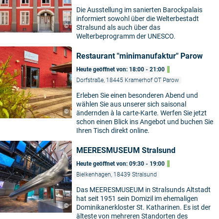
Die Ausstellung im sanierten Barockpalais
informiert sowohl über die Welterbestadt
©
Stralsund als auch über das
Welterbeprogramm der UNESCO.
Restaurant "minimanufaktur" Parow
Heute geöffnet von: 18:00 - 21:00
Dorfstraße, 18445 Kramerhof OT Parow
Erleben Sie einen besonderen Abend und
wählen Sie aus unserer sich saisonal
©
ändernden à la carte-Karte. Werfen Sie jetzt
schon einen Blick ins Angebot und buchen Sie
Ihren Tisch direkt online.
MEERESMUSEUM Stralsund
Heute geöffnet von: 09:30 - 19:00
Bielkenhagen, 18439 Stralsund
Das MEERESMUSEUM in Stralsunds Altstadt
hat seit 1951 sein Domizil im ehemaligen
©
Dominikanerkloster St. Katharinen. Es ist der
älteste von mehreren Standorten des