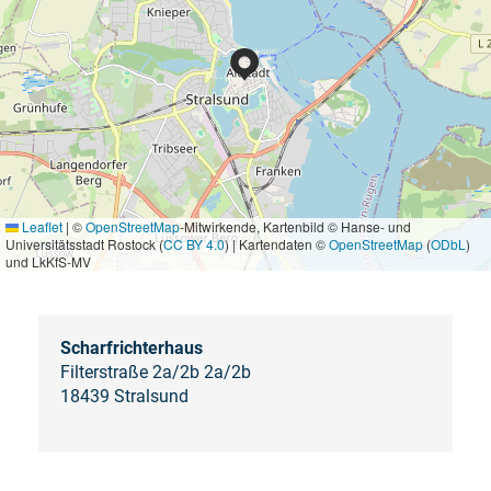
Leaflet
|
©
OpenStreetMap
-Mitwirkende, Kartenbild © Hanse- und
Universitätsstadt Rostock (
CC BY 4.0
) | Kartendaten ©
OpenStreetMap
(
ODbL
)
und LkKfS-MV
Scharfrichterhaus
Filterstraße 2a/2b 2a/2b
18439 Stralsund