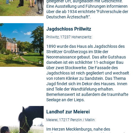
gelegener Ort, aufgeladen mit Geschichte.
Eine Ausstellung und Führungen informieren
über die ab 1934 errichtete "Führerschule der
©
Deutschen Ärzteschaft".
Jagdschloss Prillwitz
Prillwitz, 17237 Hohenzieritz
1890 wurde das Haus als Jagdschloss des
Strelitzer Großherzogs im Stile der
Neorenaissance gebaut. Das alte Gutshaus
daneben ist ein schlichter 11-achsiger Bau
©
über zwei Stockwerke. Die Fassade des
Jagdschloss ist reich gegliedert und wechselt
von rotem Klinker zu Sandstein. Das Thema
Jagd findet sich im Dekor des Hauses. Innen
sind Teile der Wandtäfelung erhalten.
Bemerkenswert ist außerdem die traumhafte
Seelage an der Lieps.
Landhof zur Meierei
Meierei, 17217 Penzlin / Mallin
Im Herzen Mecklenburgs, nahe des