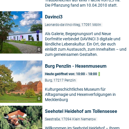
Traubeneichen auf einer Fläche von 0,3 ha.
Die Pflanzung fand am 10.04.2010 statt.
Davinci3
Leonardo-da-Vinci-Weg, 17091 Mölln
Als Galerie, Begegnungsort und Neue
Dorfmitte verbindet DAVINCI 3 digitale und
ländliche Lebenskultur. Ein Ort, der euch
einlädt zum Austausch, zum Innehalten – und
©
zum gemeinsamen Gestalten.
Burg Penzlin - Hexenmuseum
Heute geöffnet von: 10:00 - 18:00
Burg, 17217 Penzlin
Kulturgeschichtliches Museum für
Alltagsmagie und Hexenverfolgungen in
©
Mecklenburg
Seehotel Heidehof am Tollensesee
Seestraße, 17094 Klein Nemerow
Willkommen im Seehotel Heidehof – Ihrem