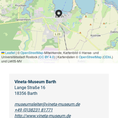
Leaflet
|
©
OpenStreetMap
-Mitwirkende, Kartenbild © Hanse- und
Universitätsstadt Rostock (
CC BY 4.0
) | Kartendaten ©
OpenStreetMap
(
ODbL
)
und LkKfS-MV
Vineta-Museum Barth
Lange Straße 16
18356 Barth
museumsleiter@vineta-museum.de
+49 (0)38231 81771
http://www.vineta-museum.de