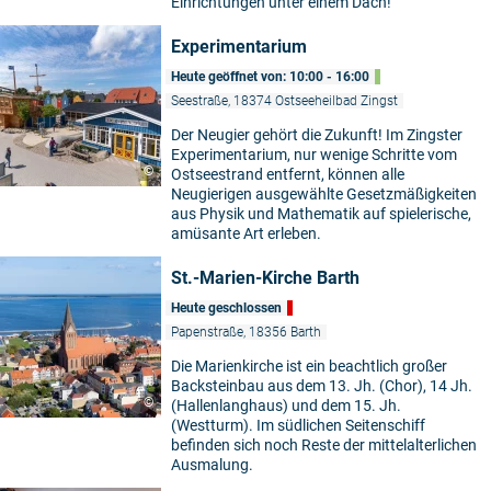
Einrichtungen unter einem Dach!
Experimentarium
Heute geöffnet von: 10:00 - 16:00
Seestraße, 18374 Ostseeheilbad Zingst
Der Neugier gehört die Zukunft! Im Zingster
Experimentarium, nur wenige Schritte vom
©
Ostseestrand entfernt, können alle
Neugierigen ausgewählte Gesetzmäßigkeiten
aus Physik und Mathematik auf spielerische,
amüsante Art erleben.
St.-Marien-Kirche Barth
Heute geschlossen
Papenstraße, 18356 Barth
Die Marienkirche ist ein beachtlich großer
Backsteinbau aus dem 13. Jh. (Chor), 14 Jh.
©
(Hallenlanghaus) und dem 15. Jh.
(Westturm). Im südlichen Seitenschiff
befinden sich noch Reste der mittelalterlichen
Ausmalung.