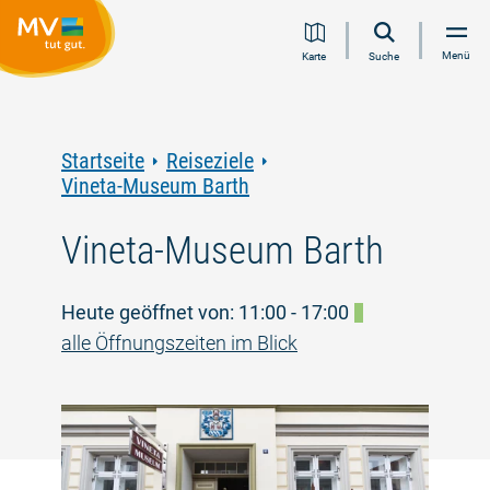
Zum
Zur
Zur
Zum
Menü
Karte
Suche
Inhalt
Navigation
Volltextsuche
Footer
springen
springen
springen
springen
Startseite
Reiseziele
Vineta-Museum Barth
Vineta-Museum Barth
Heute geöffnet von: 11:00 - 17:00
alle Öffnungszeiten im Blick