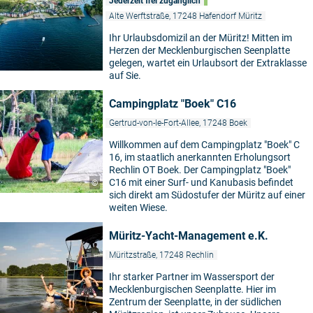
Jederzeit frei zugänglich
Alte Werftstraße, 17248 Hafendorf Müritz
Ihr Urlaubsdomizil an der Müritz! Mitten im
Herzen der Mecklenburgischen Seenplatte
gelegen, wartet ein Urlaubsort der Extraklasse
auf Sie.
Campingplatz "Boek" C16
Gertrud-von-le-Fort-Allee, 17248 Boek
Willkommen auf dem Campingplatz "Boek" C
16, im staatlich anerkannten Erholungsort
Rechlin OT Boek. Der Campingplatz "Boek"
C16 mit einer Surf- und Kanubasis befindet
©
sich direkt am Südostufer der Müritz auf einer
weiten Wiese.
Müritz-Yacht-Management e.K.
Müritzstraße, 17248 Rechlin
Ihr starker Partner im Wassersport der
Mecklenburgischen Seenplatte. Hier im
Zentrum der Seenplatte, in der südlichen