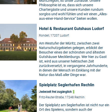
Müritzregion, ist unser Zuhause. Unsere
©
Philosophie ist es, dass sich unsere
Chartergäste und unsere Kunden rundum
sorglos und wohl fühlen und wir einen „Alles-
aus-einer-Hand-Service“ bieten wollen.
Hotel & Restaurant Gutshaus Ludorf
Rondell, 17207 Ludorf
Am Westufer der Müritz, zwischen zwei
Naturschutzgebieten gelegen, erblickt der
Besucher eines der schönsten und ältesten
Gutshäuser Mecklenburgs. Wer hier zu Gast
ist, wird aus unserer hektischen Zeit
zurückversetzt, in vergangene Jahrhunderte,
in denen der Mensch im Einklang mit der
Natur das Maß aller Dinge war.
Spielplatz Seglerhafen Rechlin
Jederzeit frei zugänglich
Fritz-Reuter-Straße, 17248 Rechlin
Der Spielplatz am Seglerhafen ist nicht nur ein
Ort des Spielens, sondern auch der