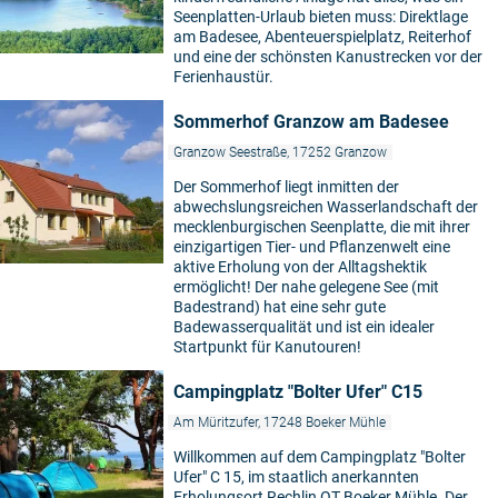
Seenplatten-Urlaub bieten muss: Direktlage
am Badesee, Abenteuerspielplatz, Reiterhof
und eine der schönsten Kanustrecken vor der
Ferienhaustür.
Sommerhof Granzow am Badesee
Granzow Seestraße, 17252 Granzow
Der Sommerhof liegt inmitten der
abwechslungsreichen Wasserlandschaft der
mecklenburgischen Seenplatte, die mit ihrer
einzigartigen Tier- und Pflanzenwelt eine
aktive Erholung von der Alltagshektik
ermöglicht! Der nahe gelegene See (mit
Badestrand) hat eine sehr gute
Badewasserqualität und ist ein idealer
Startpunkt für Kanutouren!
Campingplatz "Bolter Ufer" C15
Am Müritzufer, 17248 Boeker Mühle
Willkommen auf dem Campingplatz "Bolter
Ufer" C 15, im staatlich anerkannten
Erholungsort Rechlin OT Boeker Mühle. Der