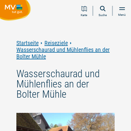
Zum
Zur
Zur
Zum
Menü
Karte
Suche
Inhalt
Navigation
Volltextsuche
Footer
springen
springen
springen
springen
Startseite
Reiseziele
Wasserschaurad und Mühlenflies an der
Bolter Mühle
Wasserschaurad und
Mühlenflies an der
Bolter Mühle