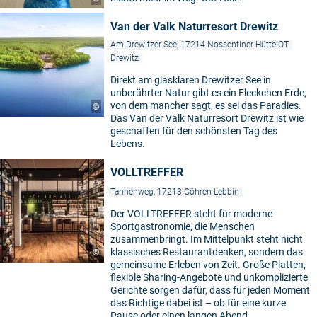
Van der Valk Naturresort Drewitz
Am Drewitzer See, 17214 Nossentiner Hütte OT
Drewitz
Direkt am glasklaren Drewitzer See in
unberührter Natur gibt es ein Fleckchen Erde,
von dem mancher sagt, es sei das Paradies.
©
Das Van der Valk Naturresort Drewitz ist wie
geschaffen für den schönsten Tag des
Lebens.
VOLLTREFFER
Tannenweg, 17213 Göhren-Lebbin
Der VOLLTREFFER steht für moderne
Sportgastronomie, die Menschen
zusammenbringt. Im Mittelpunkt steht nicht
klassisches Restaurantdenken, sondern das
©
gemeinsame Erleben von Zeit. Große Platten,
flexible Sharing-Angebote und unkomplizierte
Gerichte sorgen dafür, dass für jeden Moment
das Richtige dabei ist – ob für eine kurze
Pause oder einen langen Abend.