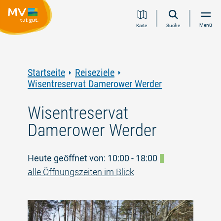
Zum
Zur
Zur
Zum
Menü
Karte
Suche
Inhalt
Navigation
Volltextsuche
Footer
springen
springen
springen
springen
Startseite
Reiseziele
Wisentreservat Damerower Werder
Wisentreservat
Damerower Werder
Heute geöffnet von: 10:00 - 18:00
alle Öffnungszeiten im Blick