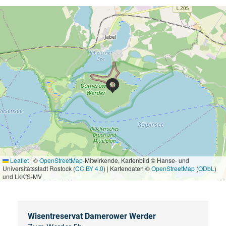
Leaflet
|
©
OpenStreetMap
-Mitwirkende, Kartenbild © Hanse- und
Universitätsstadt Rostock (
CC BY 4.0
) | Kartendaten ©
OpenStreetMap
(
ODbL
)
und LkKfS-MV
Wisentreservat Damerower Werder