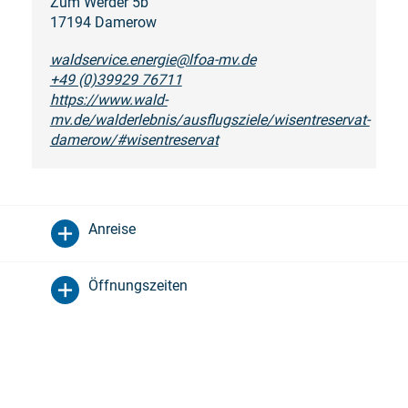
Zum Werder 5b
17194 Damerow
waldservice.energie@lfoa-mv.de
+49 (0)39929 76711
https://www.wald-
mv.de/walderlebnis/ausflugsziele/wisentreservat-
damerow/#wisentreservat
Anreise
Öffnungszeiten