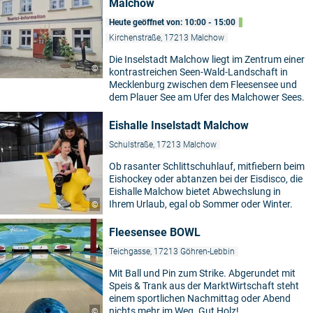
Malchow
Heute geöffnet von: 10:00 - 15:00
Kirchenstraße, 17213 Malchow
Die Inselstadt Malchow liegt im Zentrum einer
©
kontrastreichen Seen-Wald-Landschaft in
Mecklenburg zwischen dem Fleesensee und
dem Plauer See am Ufer des Malchower Sees.
Eishalle Inselstadt Malchow
Schulstraße, 17213 Malchow
Ob rasanter Schlittschuhlauf, mitfiebern beim
Eishockey oder abtanzen bei der Eisdisco, die
Eishalle Malchow bietet Abwechslung in
Ihrem Urlaub, egal ob Sommer oder Winter.
©
Fleesensee BOWL
Teichgasse, 17213 Göhren-Lebbin
Mit Ball und Pin zum Strike. Abgerundet mit
Speis & Trank aus der MarktWirtschaft steht
einem sportlichen Nachmittag oder Abend
nichts mehr im Weg. Gut Holz!
©