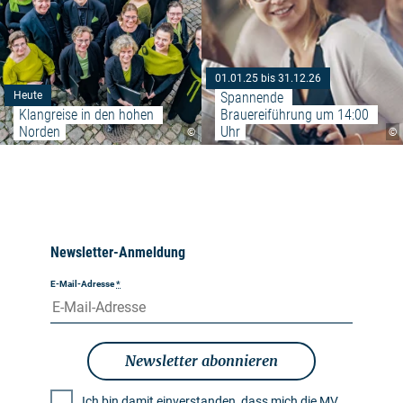
01.01.25 bis 31.12.26
Spannende 
Heute
Klangreise in den hohen 
Brauereiführung um 14:00 
Norden
Uhr
©
©
Newsletter-Anmeldung
E-Mail-Adresse
*
Newsletter abonnieren
Ich bin damit einverstanden, dass mich die MV