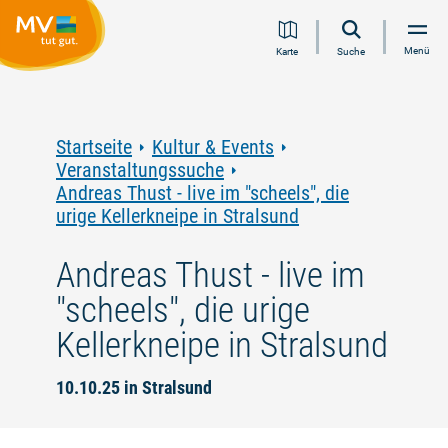
Zum
Zur
Zur
Zum
Menü
Karte
Suche
Inhalt
Navigation
Volltextsuche
Footer
springen
springen
springen
springen
Startseite
Kultur & Events
Veranstaltungssuche
Andreas Thust - live im "scheels", die
urige Kellerkneipe in Stralsund
Andreas Thust - live im
"scheels", die urige
Kellerkneipe in Stralsund
10.10.25 in Stralsund