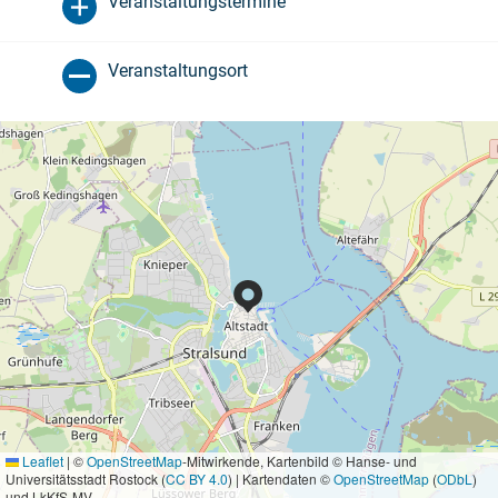
Veranstaltungstermine
Veranstaltungsort
Leaflet
|
©
OpenStreetMap
-Mitwirkende, Kartenbild © Hanse- und
Universitätsstadt Rostock (
CC BY 4.0
) | Kartendaten ©
OpenStreetMap
(
ODbL
)
und LkKfS-MV