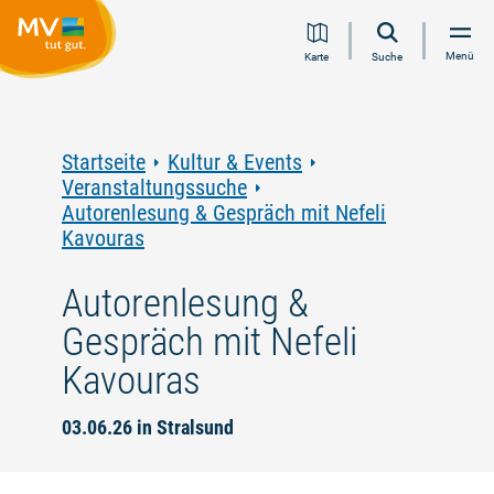
Zum
Zur
Zur
Zum
Menü
Karte
Suche
Inhalt
Navigation
Volltextsuche
Footer
springen
springen
springen
springen
Startseite
Kultur & Events
Veranstaltungssuche
Autorenlesung & Gespräch mit Nefeli
Kavouras
Autorenlesung &
Gespräch mit Nefeli
Kavouras
03.06.26 in Stralsund