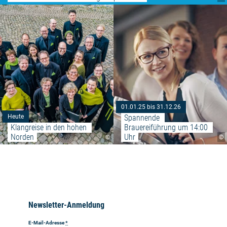
Weiterlesen: "Klangreise in den
01.01.25 bis 31.12.26
Spannende 
Heute
Klangreise in den hohen 
Brauereiführung um 14:00 
Norden
Uhr
©
©
Newsletter-Anmeldung
E-Mail-Adresse
*