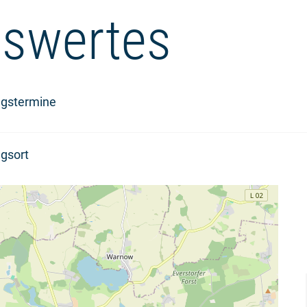
swertes
ngstermine
gsort