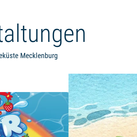
taltungen
eeküste Mecklenburg
Weiterlesen: "WasserFEST bei K