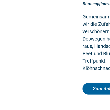
Blumenpflanzak
Gemeinsam 
wir die Zuf
verschönern
Deswegen he
raus, Handsc
Beet und Bl
Treffpunkt:
Klöhnschnac
Zum Anb