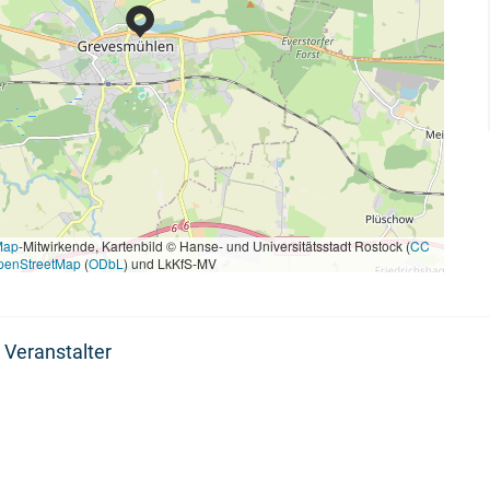
Map
-Mitwirkende, Kartenbild © Hanse- und Universitätsstadt Rostock (
CC
penStreetMap
(
ODbL
) und LkKfS-MV
 Veranstalter