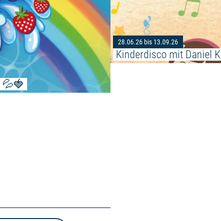
28.06.26 bis 13.09.26
Kinderdisco mit Daniel K
! 💦🍓