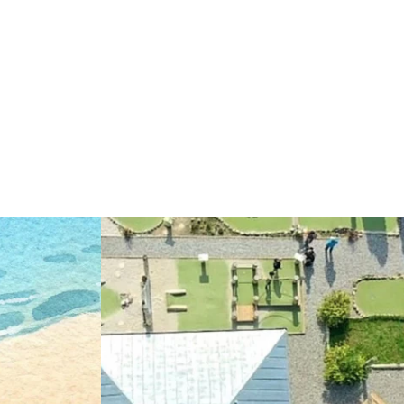
Weiterlesen: "Kinderdisco mit Daniel Kurz"
arls in Rövershagen bei Rostock! 💦🍓"