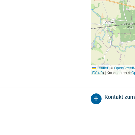
Leaflet
|
©
OpenStreet
BY 4.0
) | Kartendaten ©
O
Kontakt zum