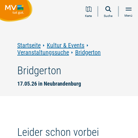
Zum
Zur
Zur
Zum
Menü
Karte
Suche
Inhalt
Navigation
Volltextsuche
Footer
springen
springen
springen
springen
Startseite
Kultur & Events
Veranstaltungssuche
Bridgerton
Bridgerton
17.05.26 in Neubrandenburg
Leider schon vorbei