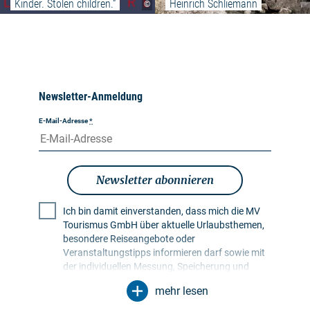
Kinder. Stolen children.“
Heinrich Schliemann
©
Newsletter-Anmeldung
E-Mail-Adresse
*
Newsletter abonnieren
Ich bin damit einverstanden, dass mich die MV
Tourismus GmbH über aktuelle Urlaubsthemen,
besondere Reiseangebote oder
Veranstaltungstipps informieren darf sowie mit
der individuellen Messung, Speicherung und
Auswertung von Öffnungs- und Klickraten in
mehr lesen
Empfängerprofilen zu Zwecken der Gestaltung
künftiger Newsletter. Meine Daten werden