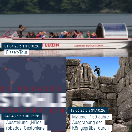
01.04.26 bis 31.10.26
Eiszeit-Tour
Weiterlesen: "Ausstellung: „Niño
13.06.26 bis 31.10.26
Mykene - 150 Jahre 
24.04.26 bis 30.12.26
Ausstellung: „Niños 
Ausgrabung der 
robados. Gestohlene 
Königsgräber durch 