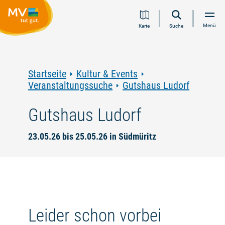
Zum
Zur
Zur
Zum
Menü
Karte
Suche
Inhalt
Navigation
Volltextsuche
Footer
springen
springen
springen
springen
Startseite
Kultur & Events
Veranstaltungssuche
Gutshaus Ludorf
Gutshaus Ludorf
23.05.26 bis 25.05.26 in Südmüritz
Leider schon vorbei