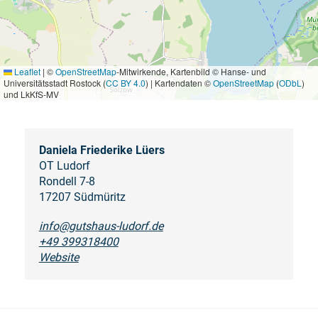
Leaflet
|
©
OpenStreetMap
-Mitwirkende, Kartenbild © Hanse- und
Universitätsstadt Rostock (
CC BY 4.0
) | Kartendaten ©
OpenStreetMap
(
ODbL
)
und LkKfS-MV
Daniela Friederike Lüers
OT Ludorf
Rondell 7-8
17207 Südmüritz
info@gutshaus-ludorf.de
+49 399318400
Website