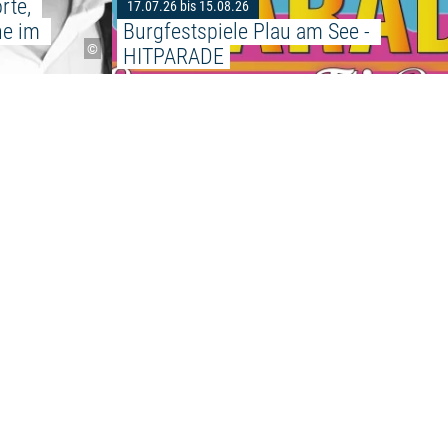
rte, 
17.07.26 bis 15.08.26
he im 
Burgfestspiele Plau am See - 
©
HITPARADE