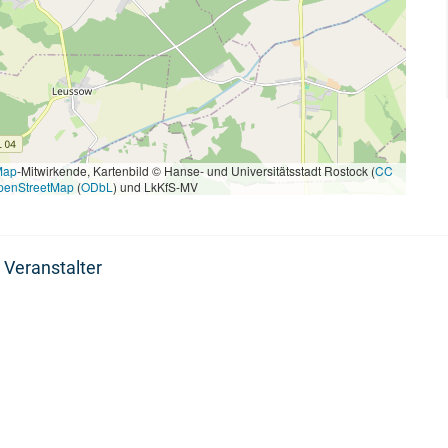
Map
-Mitwirkende, Kartenbild © Hanse- und Universitätsstadt Rostock (
CC
penStreetMap
(
ODbL
) und LkKfS-MV
 Veranstalter