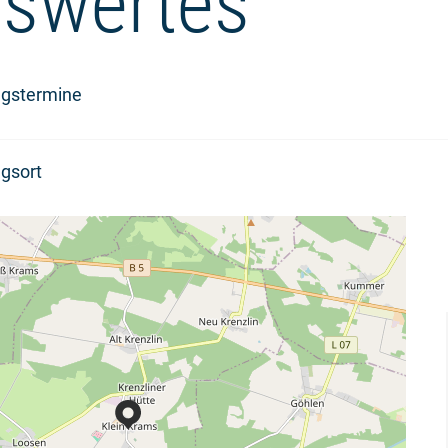
swertes
ngstermine
gsort