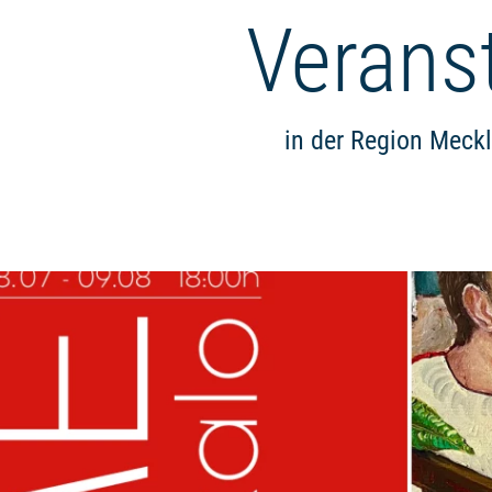
Verans
in der Region Meck