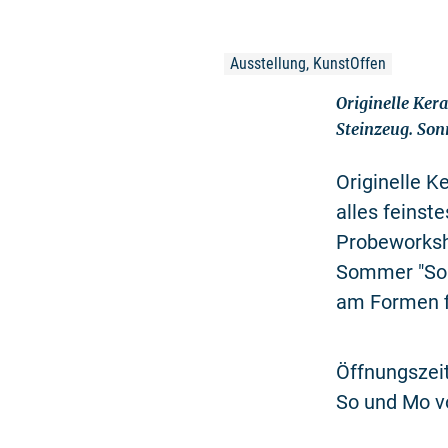
Ausstellung, KunstOffen
Originelle Kera
Steinzeug. So
Originelle K
alles feinst
Probeworksh
Sommer "Son
am Formen fi
Öffnungszei
So und Mo v