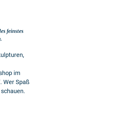
es feinstes
.
ulpturen,
kshop im
". Wer Spaß
u schauen.