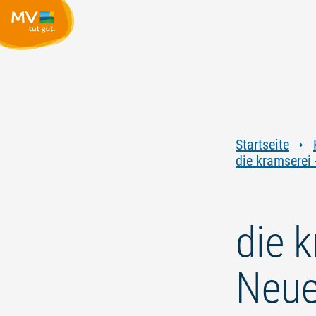
Startseite
die kramserei
die 
Neu