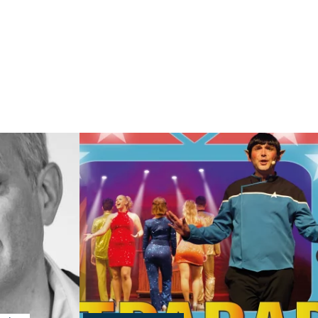
Weiterlesen: "Johannes Kirchberg: Worte, nichts
igt „HOME“ im Kunsthaus Lübz"