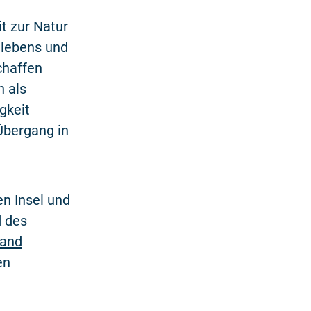
it zur Natur
tlebens und
chaffen
n als
gkeit
Übergang in
en Insel und
d des
band
en