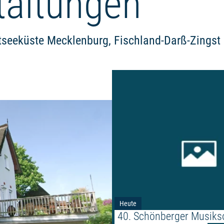
taltungen
tseeküste Mecklenburg, Fischland-Darß-Zingst
Weiterlesen: "ATELIER NANA VO
Heute
40. Schönberger Musik