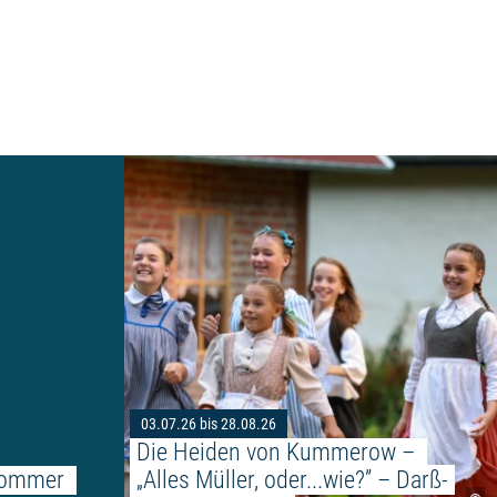
Weiterlesen: "40. Schönberger Musiksommer 202
SSEN: Zeichnungen, Malerei, Collagen"
03.07.26 bis 28.08.26
Die Heiden von Kummerow – 
sommer 
„Alles Müller, oder...wie?” – Darß-