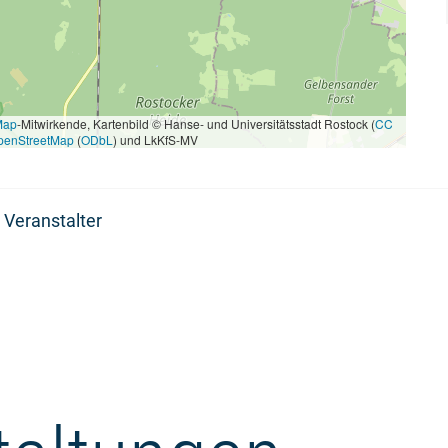
Map
-Mitwirkende, Kartenbild © Hanse- und Universitätsstadt Rostock (
CC
penStreetMap
(
ODbL
) und LkKfS-MV
 Veranstalter