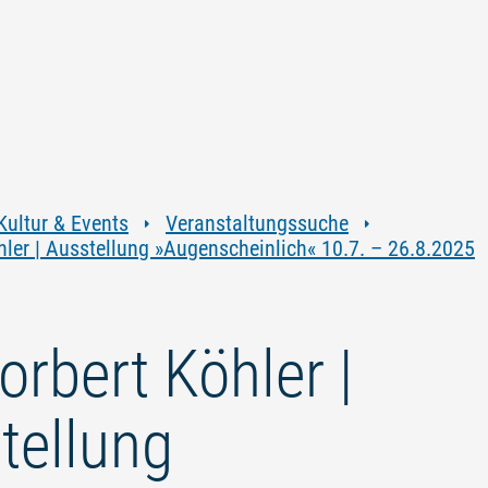
Zum
Zur
Zur
Zum
Inhalt
Navigation
Volltextsuche
Footer
springen
springen
springen
springen
Kultur & Events
Veranstaltungssuche
hler | Ausstellung »Augenscheinlich« 10.7. – 26.8.2025
orbert Köhler |
tellung