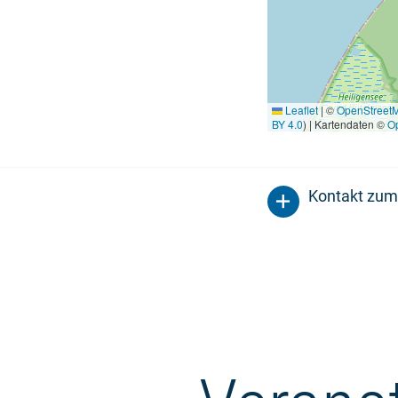
Leaflet
|
©
OpenStreet
BY 4.0
) | Kartendaten ©
O
Kontakt zum