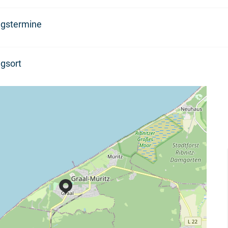
ngstermine
gsort