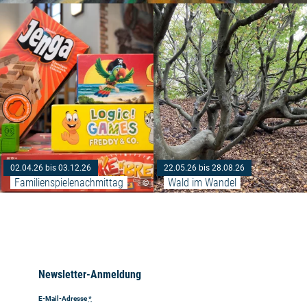
Weiterlesen: "Familienspielena
02.04.26 bis 03.12.26
22.05.26 bis 28.08.26
Familienspielenachmittag
Wald im Wandel
©
Newsletter-Anmeldung
E-Mail-Adresse
*