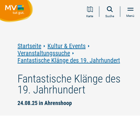
Zum
Zur
Zur
Zum
Menü
Karte
Suche
Inhalt
Navigation
Volltextsuche
Footer
springen
springen
springen
springen
Startseite
Kultur & Events
Veranstaltungssuche
Fantastische Klänge des 19. Jahrhundert
Fantastische Klänge des
19. Jahrhundert
24.08.25 in Ahrenshoop