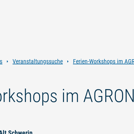
Zum
Zur
Zur
Zum
Inhalt
Navigation
Volltextsuche
Footer
springen
springen
springen
springen
s
Veranstaltungssuche
Ferien-Workshops im AG
orkshops im AGRO
 Alt Schwerin