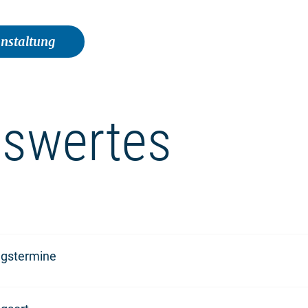
anstaltung
swertes
ngstermine