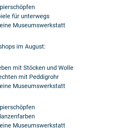
apierschöpfen
piele für unterwegs
Kleine Museumswerkstatt
shops im August:
eben mit Stöcken und Wolle
lechten mit Peddigrohr
Kleine Museumswerkstatt
apierschöpfen
flanzenfarben
Kleine Museumswerkstatt