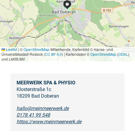
Leaflet
|
©
OpenStreetMap
-Mitwirkende, Kartenbild © Hanse- und
Universitätsstadt Rostock (
CC BY 4.0
) | Kartendaten ©
OpenStreetMap
(
ODbL
)
und LkKfS-MV
MEERWERK SPA & PHYSIO
Klosterstraße 1c
18209 Bad Doberan
hallo@meinmeerwerk.de
0178 41 99 548
https://www.meinmeerwerk.de