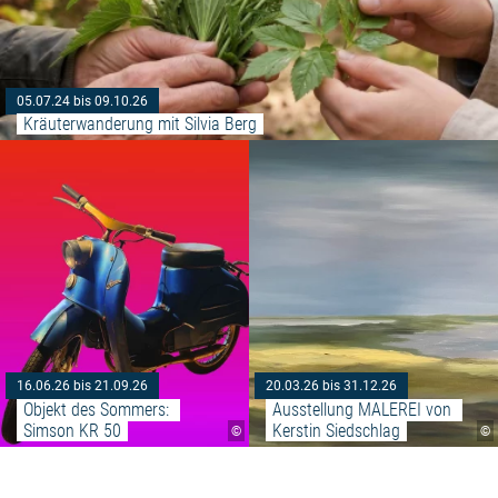
05.07.24 bis 09.10.26
Kräuterwanderung mit Silvia Berg
Weiterlesen: "Objekt des Somm
16.06.26 bis 21.09.26
20.03.26 bis 31.12.26
Objekt des Sommers: 
Ausstellung MALEREI von 
Simson KR 50
Kerstin Siedschlag
©
©