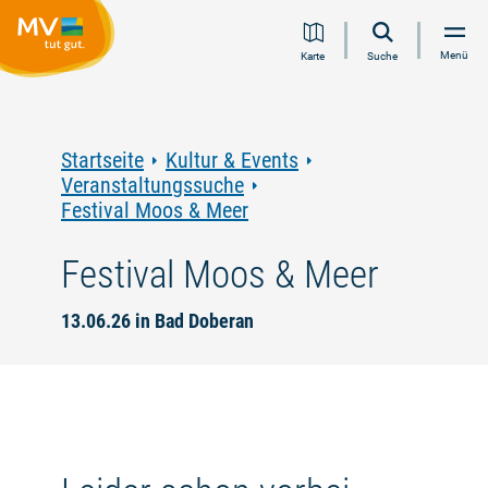
Zum
Zur
Zur
Zum
Menü
Karte
Suche
Inhalt
Navigation
Volltextsuche
Footer
springen
springen
springen
springen
Startseite
Kultur & Events
Veranstaltungssuche
Festival Moos & Meer
Festival Moos & Meer
13.06.26 in Bad Doberan