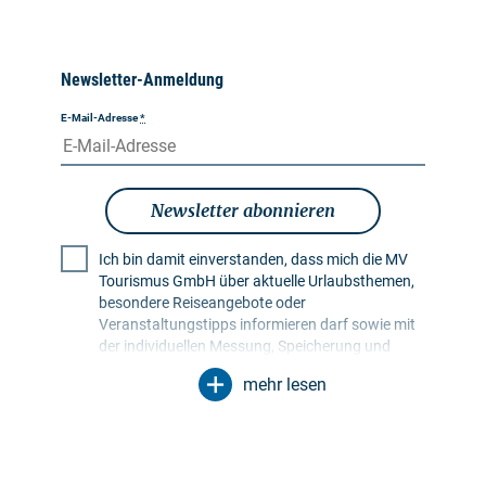
Newsletter-Anmeldung
E-Mail-Adresse
*
Newsletter abonnieren
Ich bin damit einverstanden, dass mich die MV
Tourismus GmbH über aktuelle Urlaubsthemen,
besondere Reiseangebote oder
Veranstaltungstipps informieren darf sowie mit
der individuellen Messung, Speicherung und
Auswertung von Öffnungs- und Klickraten in
mehr lesen
Empfängerprofilen zu Zwecken der Gestaltung
künftiger Newsletter. Meine Daten werden
ausschließlich zu diesem Zweck genutzt.
Insbesondere erfolgt keine Weitergabe an
unbefugte Dritte. Mir ist bekannt, dass ich meine