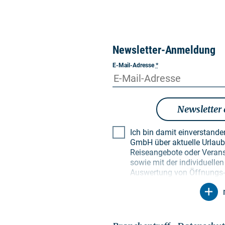
Newsletter-Anmeldung
E-Mail-Adresse
*
Newsletter
Ich bin damit einverstand
GmbH über aktuelle Urlaubsthemen, besondere
Reiseangebote oder Verans
sowie mit der individuell
Auswertung von Öffnungs- 
Empfängerprofilen zu Zwec
Newsletter. Meine Daten w
Zweck genutzt. Insbesonde
unbefugte Dritte. Mir ist b
Einwilligung jederzeit mit 