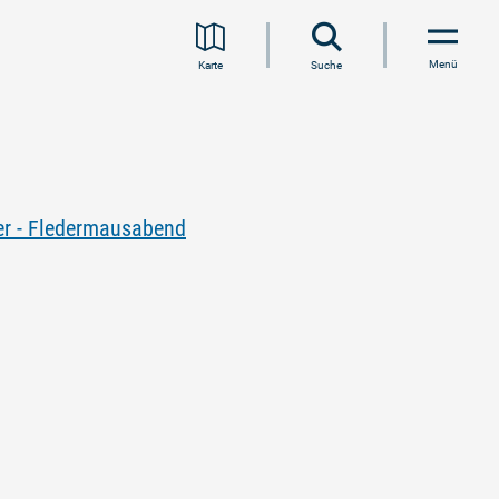
Menü
Karte
Suche
r - Fledermausabend