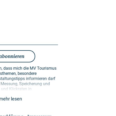
 abonnieren
en, dass mich die MV Tourismus
taltungstipps informieren darf
en Messung, Speicherung und
und Klickraten in
ken der Gestaltung künftiger
mehr lesen
erden ausschließlich zu diesem
re erfolgt keine Weitergabe an
ekannt, dass ich meine
Wirkung für die Zukunft