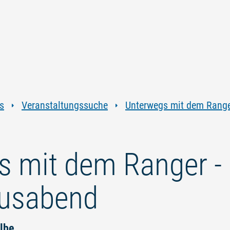
Zum
Zur
Zur
Zum
Inhalt
Navigation
Volltextsuche
Footer
springen
springen
springen
springen
s
Veranstaltungssuche
Unterwegs mit dem Range
s mit dem Ranger -
usabend
lbe