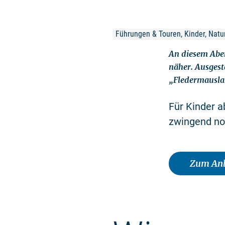
Führungen & Touren, Kinder, Natu
An diesem Aben
näher. Ausges
„Fledermauslau
Für Kinder a
zwingend no
Zum Anb