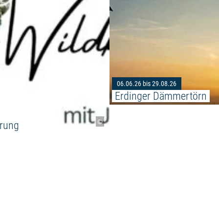
06.06.26 bis 29.08.26
Erdinger Dämmertörn
©
erung