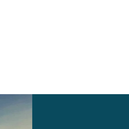
Weiterlesen: "Erdinger Dämmertörn"
che Wildkräuter" - Kräuterwanderung"