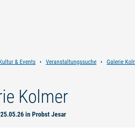
Zum
Zur
Zur
Zum
Inhalt
Navigation
Volltextsuche
Footer
springen
springen
springen
springen
Kultur & Events
Veranstaltungssuche
Galerie Kol
rie Kolmer
 25.05.26 in Probst Jesar