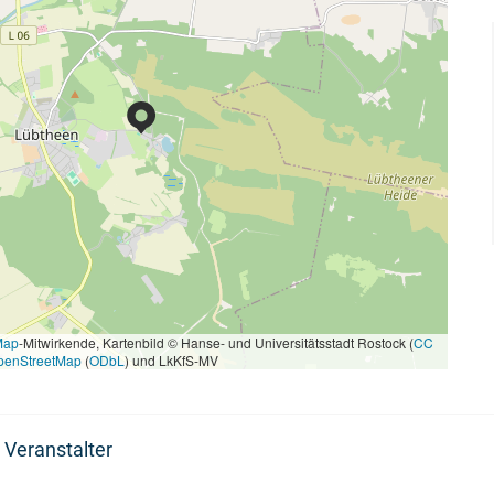
Map
-Mitwirkende, Kartenbild © Hanse- und Universitätsstadt Rostock (
CC
penStreetMap
(
ODbL
) und LkKfS-MV
 Veranstalter