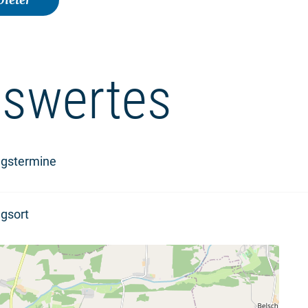
swertes
ngstermine
gsort