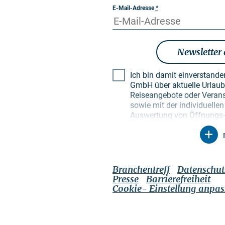
E-Mail-Adresse
*
Newsletter
Ich bin damit einverstand
GmbH über aktuelle Urlaubsthemen, besondere
Reiseangebote oder Verans
sowie mit der individuell
Auswertung von Öffnungs- 
Empfängerprofilen zu Zwec
Newsletter. Meine Daten w
Zweck genutzt. Insbesonde
unbefugte Dritte. Mir ist b
Einwilligung jederzeit mit 
Branchentreff
Datenschut
widerrufen kann. Dies kann
Presse
Barrierefreiheit
jeweiligen Newsletter tun 
Cookie- Einstellung anpa
genannten Kontaktmöglichke
Datenschutzerklärung
, di
über Möglichkeiten zur Be