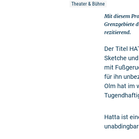
Theater & Bühne
Mit diesem Pro
Grenzgebiete d
rezitierend.
Der Titel H
Sketche und
mit Fußgeruc
für ihn unbe
Olm hat im w
Tugendhaftig
Hatta ist ei
unabdingbar