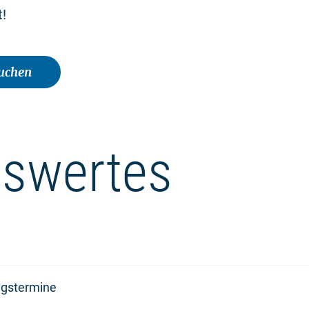
t!
buchen
swertes
ngstermine