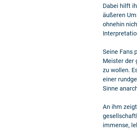
Dabei hilft i
äußeren Umst
ohnehin nich
Interpretati
Seine Fans p
Meister der 
zu wollen. Es
einer rundge
Sinne anarc
An ihm zeigt
gesellschaft
immense, le