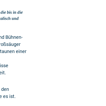
ie bis in die
kalisch und
nd Bühnen-
Großsäuger
taunen einer
isse
it.
e den
 es ist.