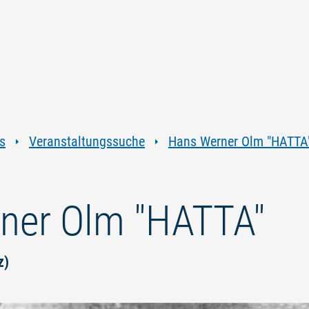
Zum
Zur
Zur
Zum
Inhalt
Navigation
Volltextsuche
Footer
springen
springen
springen
springen
s
Veranstaltungssuche
Hans Werner Olm "HATTA
ner Olm "HATTA"
z)