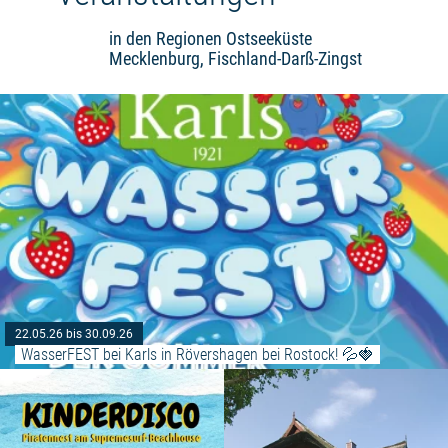
in den Regionen Ostseeküste
Mecklenburg, Fischland-Darß-Zingst
22.05.26 bis 30.09.26
WasserFEST bei Karls in Rövershagen bei Rostock! 💦🍓
Weiterlesen: "Kinderdisco mit Da