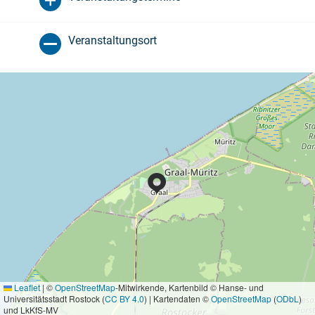
Veranstaltungsort
Leaflet
|
©
OpenStreetMap
-Mitwirkende, Kartenbild © Hanse- und
Universitätsstadt Rostock (
CC BY 4.0
) | Kartendaten ©
OpenStreetMap
(
ODbL
)
und LkKfS-MV