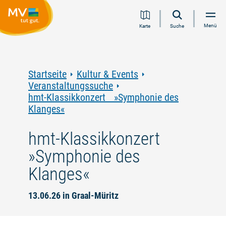
Zum
Zur
Zur
Zum
Menü
Karte
Suche
Inhalt
Navigation
Volltextsuche
Footer
springen
springen
springen
springen
Startseite
Kultur & Events
Veranstaltungssuche
hmt-Klassikkonzert »Symphonie des
Klanges«
hmt-Klassikkonzert
»Symphonie des
Klanges«
13.06.26 in Graal-Müritz