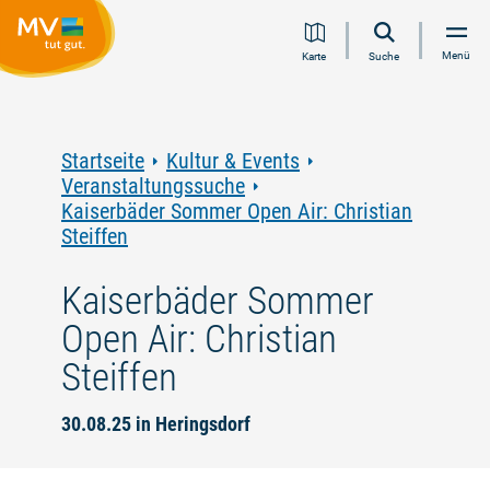
Zum
Zur
Zur
Zum
Menü
Karte
Suche
Inhalt
Navigation
Volltextsuche
Footer
springen
springen
springen
springen
Startseite
Kultur & Events
Veranstaltungssuche
Kaiserbäder Sommer Open Air: Christian
Steiffen
Kaiserbäder Sommer
Open Air: Christian
Steiffen
30.08.25 in Heringsdorf