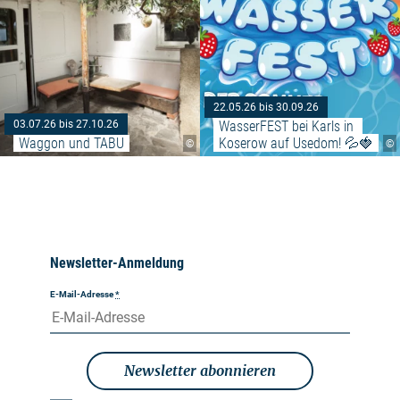
22.05.26 bis 30.09.26
WasserFEST bei Karls in 
03.07.26 bis 27.10.26
Waggon und TABU
Koserow auf Usedom! 💦🍓
©
©
Newsletter-Anmeldung
E-Mail-Adresse
*
Newsletter abonnieren