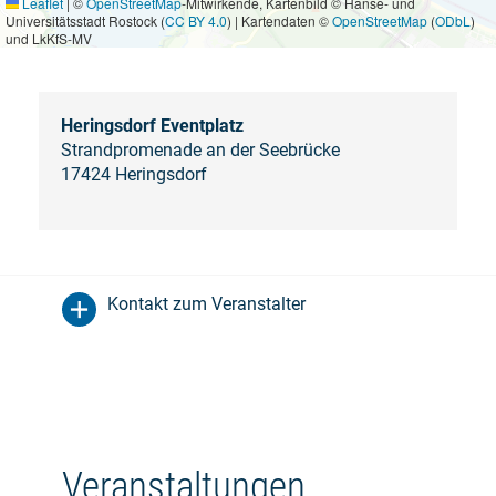
Leaflet
|
©
OpenStreetMap
-Mitwirkende, Kartenbild © Hanse- und
Universitätsstadt Rostock (
CC BY 4.0
) | Kartendaten ©
OpenStreetMap
(
ODbL
)
und LkKfS-MV
Heringsdorf Eventplatz
Strandpromenade an der Seebrücke
17424 Heringsdorf
Kontakt zum Veranstalter
Veranstaltungen