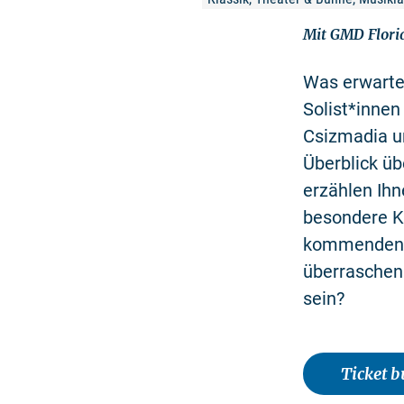
Mit GMD Flori
Was erwarte
Solist*innen
Csizmadia u
Überblick ü
erzählen Ih
besondere K
kommenden Sp
überraschen.
sein?
Ticket 