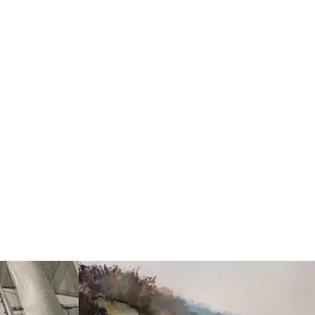
Weiterlesen: "75 Jahre Segelschulschiff "Wilhel
rcamp"