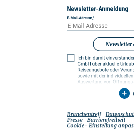
Newsletter-Anmeldung
E-Mail-Adresse
*
Newsletter
Ich bin damit einverstand
GmbH über aktuelle Urlaubsthemen, besondere
Reiseangebote oder Verans
sowie mit der individuell
Auswertung von Öffnungs- 
Empfängerprofilen zu Zwec
Newsletter. Meine Daten w
Zweck genutzt. Insbesonde
unbefugte Dritte. Mir ist b
Einwilligung jederzeit mit 
Branchentreff
Datenschut
widerrufen kann. Dies kann
Presse
Barrierefreiheit
jeweiligen Newsletter tun 
Cookie- Einstellung anpa
genannten Kontaktmöglichke