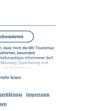
 abonnieren
en, dass mich die MV Tourismus
taltungstipps informieren darf
en Messung, Speicherung und
und Klickraten in
ken der Gestaltung künftiger
mehr lesen
erden ausschließlich zu diesem
re erfolgt keine Weitergabe an
ekannt, dass ich meine
Wirkung für die Zukunft
zerklärung
Impressum
 ich über einen Abmeldelink im
oder über die im Impressum
ssen
iten. Es gilt die