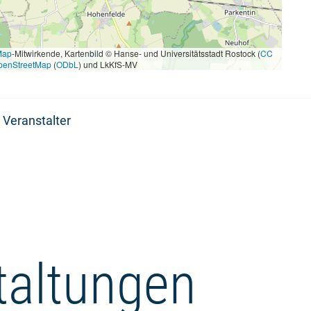
Map
-Mitwirkende, Kartenbild © Hanse- und Universitätsstadt Rostock (
CC
penStreetMap
(
ODbL
) und LkKfS-MV
 Veranstalter
taltungen