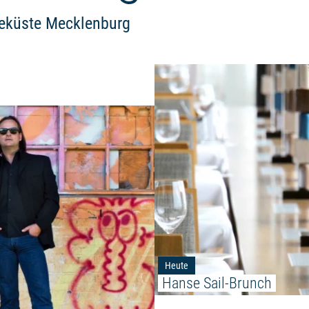
eeküste Mecklenburg
Weiterlesen: "Mocktones zum W
Heute
Hanse Sail-Brunch