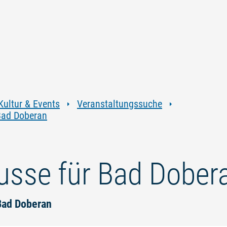
Zum
Zur
Zur
Zum
Inhalt
Navigation
Volltextsuche
Footer
springen
springen
springen
springen
Kultur & Events
Veranstaltungssuche
Bad Doberan
usse für Bad Dober
Bad Doberan