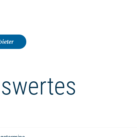
ieter
swertes