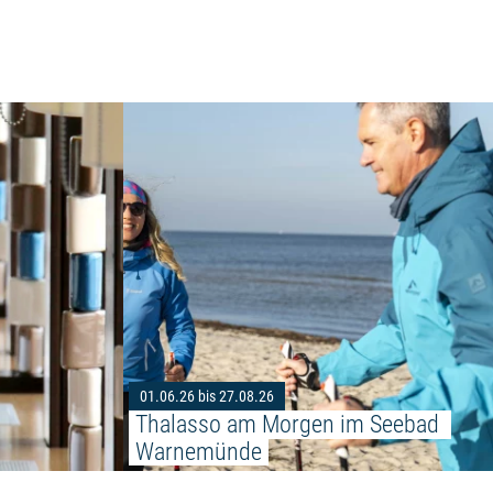
Weiterlesen: "Hanse Sail-Brunch"
einfest"
01.06.26 bis 27.08.26
Thalasso am Morgen im Seebad 
Warnemünde