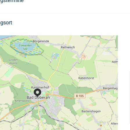
ngstermine
gsort