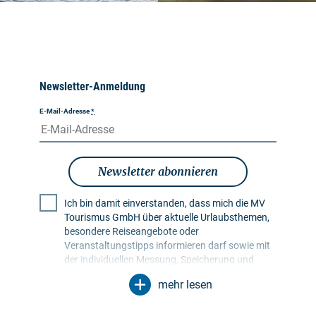
Newsletter-Anmeldung
E-Mail-Adresse
*
Newsletter abonnieren
Ich bin damit einverstanden, dass mich die MV
Tourismus GmbH über aktuelle Urlaubsthemen,
besondere Reiseangebote oder
Veranstaltungstipps informieren darf sowie mit
der individuellen Messung, Speicherung und
Auswertung von Öffnungs- und Klickraten in
mehr lesen
Empfängerprofilen zu Zwecken der Gestaltung
künftiger Newsletter. Meine Daten werden
ausschließlich zu diesem Zweck genutzt.