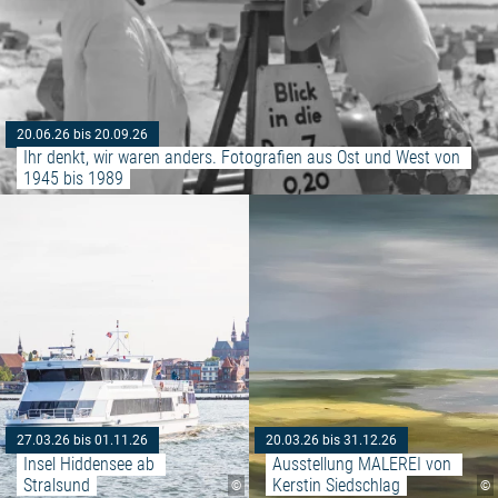
20.06.26 bis 20.09.26
Ihr denkt, wir waren anders. Fotografien aus Ost und West von 
1945 bis 1989
Weiterlesen: "Insel Hiddensee a
27.03.26 bis 01.11.26
20.03.26 bis 31.12.26
Insel Hiddensee ab 
Ausstellung MALEREI von 
Stralsund
Kerstin Siedschlag
©
©