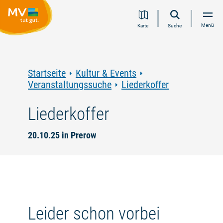
Zum
Zur
Zur
Zum
Menü
Karte
Suche
Inhalt
Navigation
Volltextsuche
Footer
springen
springen
springen
springen
Startseite
Kultur & Events
Veranstaltungssuche
Liederkoffer
Liederkoffer
20.10.25 in Prerow
Leider schon vorbei