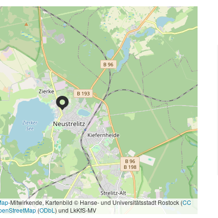
Map
-Mitwirkende, Kartenbild © Hanse- und Universitätsstadt Rostock (
CC
penStreetMap
(
ODbL
) und LkKfS-MV