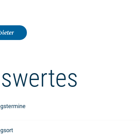
ieter
swertes
ngstermine
gsort