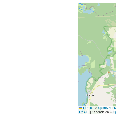
Leaflet
|
©
OpenStreet
BY 4.0
) | Kartendaten ©
O