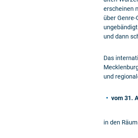
erscheinen 
über Genre-
ungebändigt
und dann sch
Das interna
Mecklenburgi
und regional
vom 31. 
in den Räuml