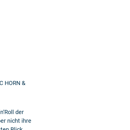
DOC HORN &
n’Roll der
r nicht ihre
ten Blick