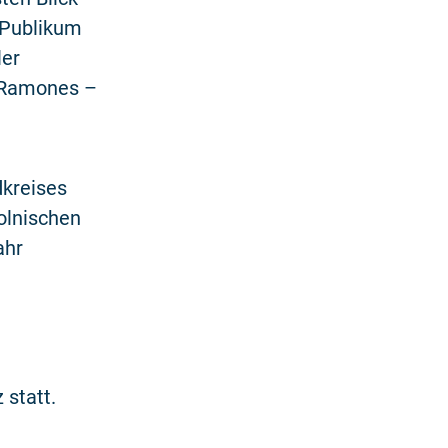
 Publikum
ler
 Ramones –
dkreises
olnischen
ahr
 statt.