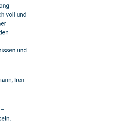
lang
h voll und
ner
 den
nissen und
ann, Iren
 –
sein.