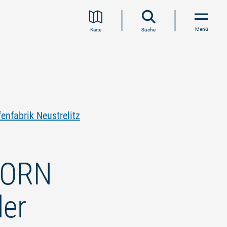
Menü
Karte
Suche
nfabrik Neustrelitz
 HORN
er