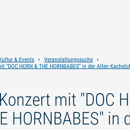
Zum
Zur
Zur
Zum
Inhalt
Navigation
Volltextsuche
Footer
springen
springen
springen
springen
Kultur & Events
Veranstaltungssuche
mit "DOC HORN & THE HORNBABES" in der Alten Kachelofe
-Konzert mit "DOC
E HORNBABES" in d