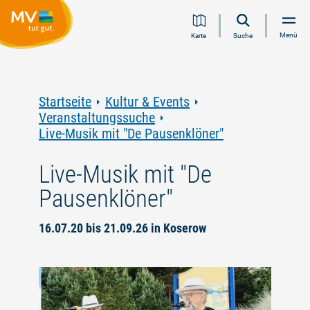
Zum
Zur
Zur
Zum
Menü
Karte
Suche
Inhalt
Navigation
Volltextsuche
Footer
springen
springen
springen
springen
Startseite
Kultur & Events
Veranstaltungssuche
Live-Musik mit "De Pausenklöner"
Live-Musik mit "De
Pausenklöner"
16.07.20 bis 21.09.26 in Koserow