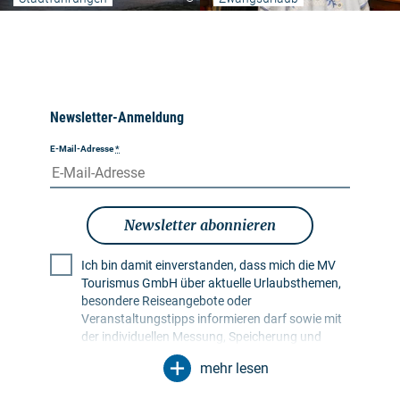
Newsletter-Anmeldung
E-Mail-Adresse
*
Newsletter abonnieren
Ich bin damit einverstanden, dass mich die MV
Tourismus GmbH über aktuelle Urlaubsthemen,
besondere Reiseangebote oder
Veranstaltungstipps informieren darf sowie mit
der individuellen Messung, Speicherung und
Auswertung von Öffnungs- und Klickraten in
mehr lesen
Empfängerprofilen zu Zwecken der Gestaltung
künftiger Newsletter. Meine Daten werden