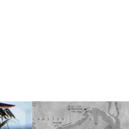
Weiterlesen: "Bodden im Blick"
mt!"