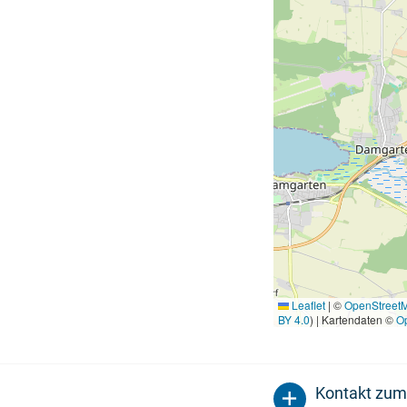
Leaflet
|
©
OpenStreet
BY 4.0
) | Kartendaten ©
O
Kontakt zum