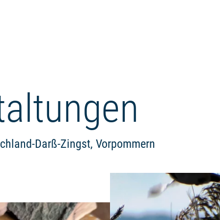
taltungen
schland-Darß-Zingst, Vorpommern
Weiterlesen: "Schnitzmobil kom