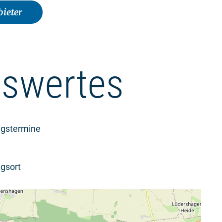
ieter
swertes
ngstermine
gsort