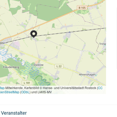
Map
-Mitwirkende, Kartenbild © Hanse- und Universitätsstadt Rostock (
CC
penStreetMap
(
ODbL
) und LkKfS-MV
 Veranstalter