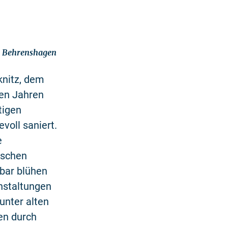
k Behrenshagen
knitz, dem
en Jahren
tigen
voll saniert.
e
ischen
bar blühen
nstaltungen
unter alten
en durch