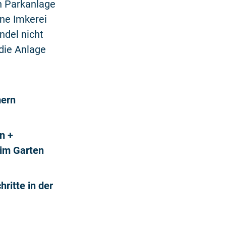
n Parkanlage
ne Imkerei
ndel nicht
die Anlage
mern
n +
 im Garten
ritte in der