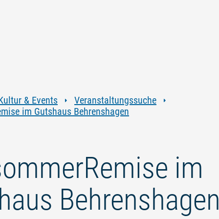
Zum
Zur
Zur
Zum
Inhalt
Navigation
Volltextsuche
Footer
springen
springen
springen
springen
Kultur & Events
Veranstaltungssuche
mise im Gutshaus Behrenshagen
sommerRemise im
haus Behrenshage