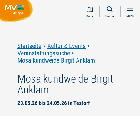
Zum
Zur
Zur
Zum
Menü
Karte
Suche
Inhalt
Navigation
Volltextsuche
Footer
springen
springen
springen
springen
Startseite
Kultur & Events
Veranstaltungssuche
Mosaikundweide Birgit Anklam
Mosaikundweide Birgit
Anklam
23.05.26 bis 24.05.26 in Testorf