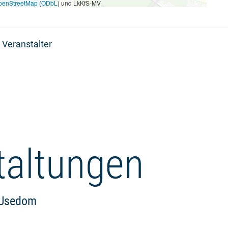
penStreetMap
(
ODbL
) und LkKfS-MV
 Veranstalter
taltungen
l Usedom