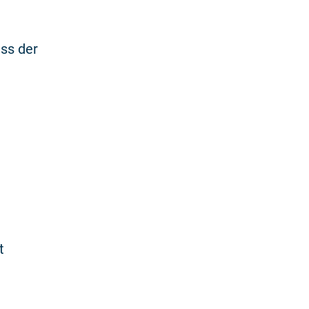
ss der
t