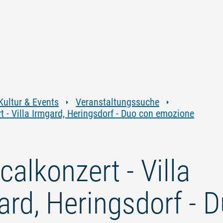
Zum
Zur
Zur
Zum
Inhalt
Navigation
Volltextsuche
Footer
springen
springen
springen
springen
Kultur & Events
Veranstaltungssuche
 - Villa Irmgard, Heringsdorf - Duo con emozione
alkonzert - Villa
ard, Heringsdorf - 