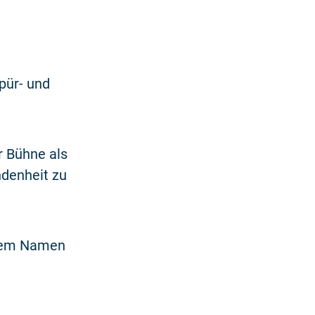
pür- und
r Bühne als
ndenheit zu
 dem Namen