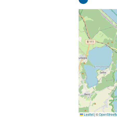
Leaflet
|
©
OpenStreet