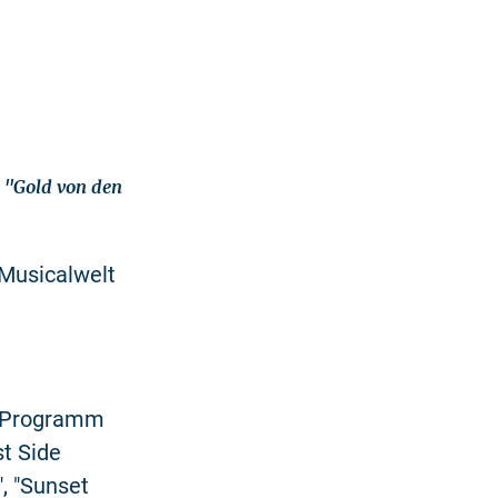
t "Gold von den
 Musicalwelt
s Programm
st Side
", "Sunset