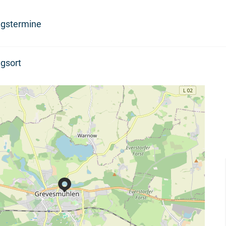
ngstermine
gsort