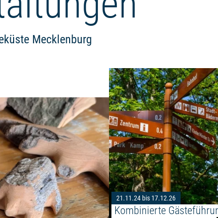
taltungen
eeküste Mecklenburg
Weiterlesen: "Schnitzmobil kom
21.11.24 bis 17.12.26
Kombinierte Gästeführu