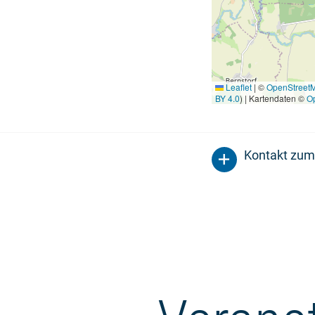
Leaflet
|
©
OpenStreet
BY 4.0
) | Kartendaten ©
O
Kontakt zum