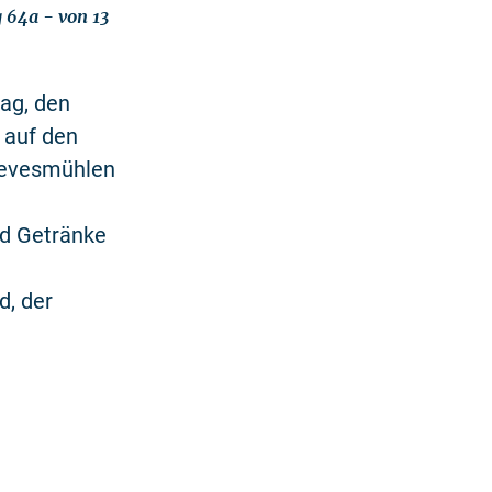
 64a - von 13
tag, den
 auf den
revesmühlen
nd Getränke
d, der