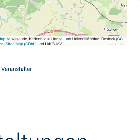
Map
-Mitwirkende, Kartenbild © Hanse- und Universitätsstadt Rostock (
CC
penStreetMap
(
ODbL
) und LkKfS-MV
 Veranstalter