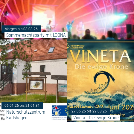
Morgen bis 08.08.26
Sommernachtsparty mit LOONA
Weiterlesen: "Naturschutzzentr
06.01.26 bis 21.01.31
Naturschutzzentrum 
27.06.26 bis 29.08.26
Karlshagen
Vineta - Die ewige Krone