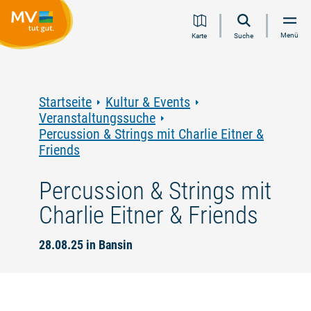
Zum
Zur
Zur
Zum
Menü
Karte
Suche
Inhalt
Navigation
Volltextsuche
Footer
springen
springen
springen
springen
Startseite
Kultur & Events
Veranstaltungssuche
Percussion & Strings mit Charlie Eitner &
Friends
Percussion & Strings mit
Charlie Eitner & Friends
28.08.25 in Bansin