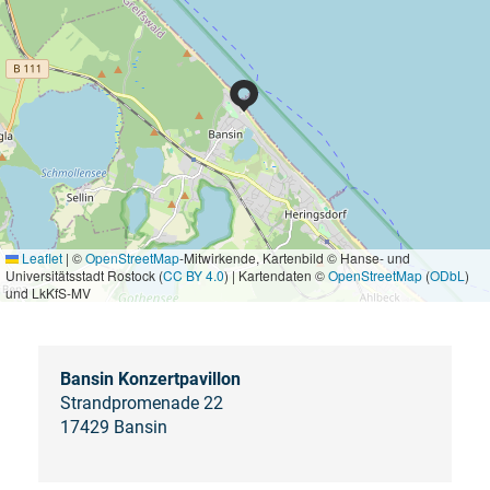
Leaflet
|
©
OpenStreetMap
-Mitwirkende, Kartenbild © Hanse- und
Universitätsstadt Rostock (
CC BY 4.0
) | Kartendaten ©
OpenStreetMap
(
ODbL
)
und LkKfS-MV
Bansin Konzertpavillon
Strandpromenade 22
17429 Bansin