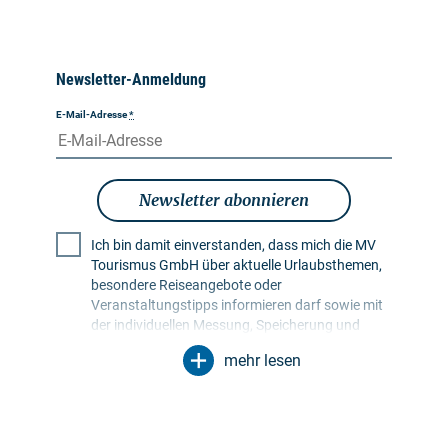
Newsletter-Anmeldung
E-Mail-Adresse
*
Newsletter abonnieren
Ich bin damit einverstanden, dass mich die MV
Tourismus GmbH über aktuelle Urlaubsthemen,
besondere Reiseangebote oder
Veranstaltungstipps informieren darf sowie mit
der individuellen Messung, Speicherung und
Auswertung von Öffnungs- und Klickraten in
mehr lesen
Empfängerprofilen zu Zwecken der Gestaltung
künftiger Newsletter. Meine Daten werden
ausschließlich zu diesem Zweck genutzt.
Insbesondere erfolgt keine Weitergabe an
unbefugte Dritte. Mir ist bekannt, dass ich meine