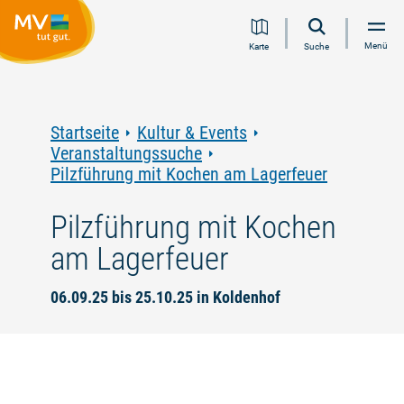
Zum
Zur
Zur
Zum
Menü
Karte
Suche
Inhalt
Navigation
Volltextsuche
Footer
springen
springen
springen
springen
Startseite
Kultur & Events
Veranstaltungssuche
Pilzführung mit Kochen am Lagerfeuer
Pilzführung mit Kochen
am Lagerfeuer
06.09.25 bis 25.10.25 in Koldenhof