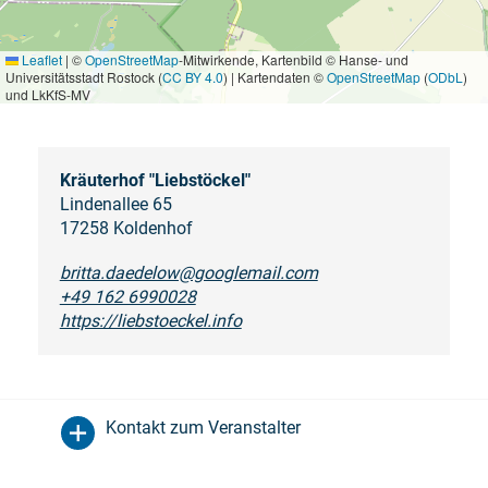
Leaflet
|
©
OpenStreetMap
-Mitwirkende, Kartenbild © Hanse- und
Universitätsstadt Rostock (
CC BY 4.0
) | Kartendaten ©
OpenStreetMap
(
ODbL
)
und LkKfS-MV
Kräuterhof "Liebstöckel"
Lindenallee 65
17258 Koldenhof
britta.daedelow@googlemail.com
+49 162 6990028
https://liebstoeckel.info
Kontakt zum Veranstalter