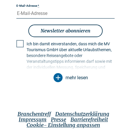
E-Mail-Adresse
*
Newsletter abonnieren
Ich bin damit einverstanden, dass mich die MV
Tourismus GmbH über aktuelle Urlaubsthemen,
besondere Reiseangebote oder
Veranstaltungstipps informieren darf sowie mit
der individuellen Messung, Speicherung und
Auswertung von Öffnungs- und Klickraten in
mehr lesen
Empfängerprofilen zu Zwecken der Gestaltung
künftiger Newsletter. Meine Daten werden
ausschließlich zu diesem Zweck genutzt.
Insbesondere erfolgt keine Weitergabe an
unbefugte Dritte. Mir ist bekannt, dass ich meine
Einwilligung jederzeit mit Wirkung für die Zukunft
Branchentreff
Datenschutzerklärung
widerrufen kann. Dies kann ich über einen
Impressum
Presse
Barrierefreiheit
Abmeldelink im jeweiligen Newsletter tun oder
Cookie- Einstellung anpassen
über die im Impressum genannten