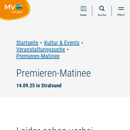
Zum
Zur
Zur
Zum
Menü
Karte
Suche
Inhalt
Navigation
Volltextsuche
Footer
springen
springen
springen
springen
Startseite
Kultur & Events
Veranstaltungssuche
Premieren-Matinee
Premieren-Matinee
14.09.25 in Stralsund